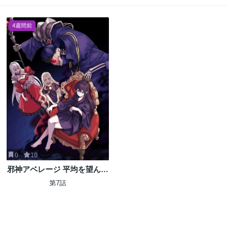
4週間前
0
10
邪神アベレージ 平均を望んだ
美少女、異世界で平均的な邪
第7話
神となる