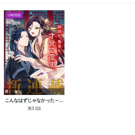
13時間前
0
10
こんなはずじゃなかった～無
理やり後宮に嫁がされた私
第3.1話
が、後宮改革を成し遂げる～