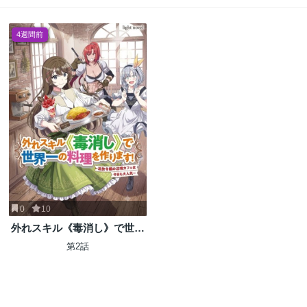
4週間前
0
10
外れスキル《毒消し》で世界
一の料理を作ります!～追放令
第2話
嬢の辺境カフェは今日も大人
気～