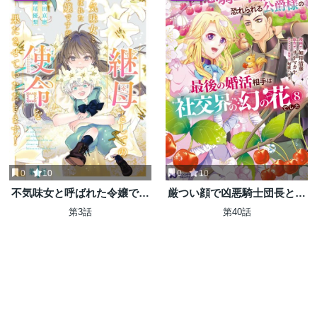
0
10
0
10
不気味女と呼ばれた令嬢です
厳つい顔で凶悪騎士団長と恐
が、継母としての使命を果た
れられる公爵様の最後の婚活
第3話
第40話
させていただきます！
相手は社交界の幻の花でした