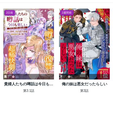
2日前
2週間前
1
10
1
5
貴婦人たちの噂話は今日も楽
俺の妹は悪女だったらしい
しい～伯爵令嬢は華麗に運命
第3.1話
第3話
を覆す～