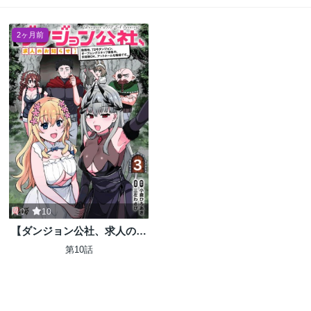
2ヶ月前
0
10
【ダンジョン公社、求人のお
知らせ】勤務地、72号ダンジ
第10話
ョン。オープニングスタッフ
募集中。未経験OK、アット
ホームな職場です。