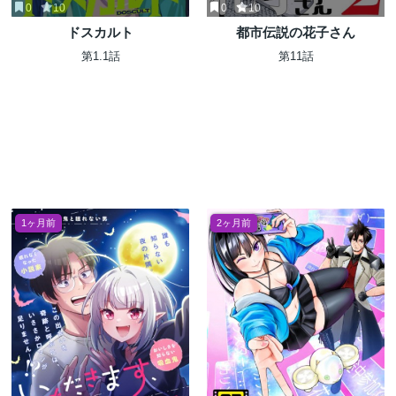
0
10
0
10
ドスカルト
都市伝説の花子さん
第1.1話
第11話
1ヶ月前
2ヶ月前