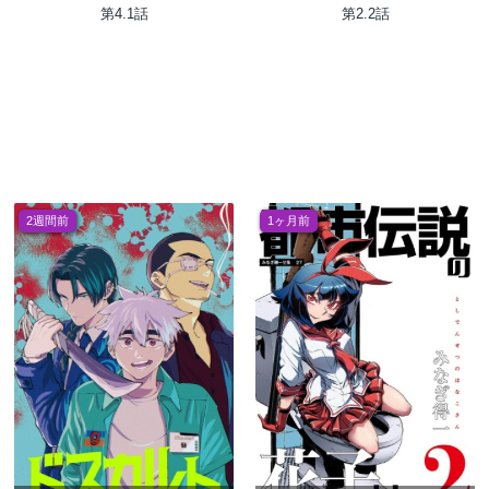
法を殺す魔法
第4.1話
第2.2話
2週間前
1ヶ月前