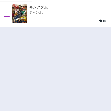
キングダム
ジャンル:
1
10
追放された転生重騎士はゲーム知識で無双する
ジャンル:
SF・ファンタジー
,
異世界・転生
2
10
ハードワーカー中田
ジャンル:
ドラマ
,
ロマンス
3
10
俺の前世の知識で底辺職テイマーが上級職にな
ってしまいそうな件
ジャンル:
SF・ファンタジー
,
ギャグ・コメディ
4
10
ヤニねこ