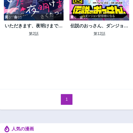
0
10
0
10
いただきます、夜明けまで。
伝説のおっさん、ダンジョン
～眠れない小説家と吸えない
配信者になる～世界最強がセ
第2話
第12話
吸血鬼～
カンドライフで配信してみた
ら即バズってＳ級の弟子が増
えた件～
1
人気の漫画