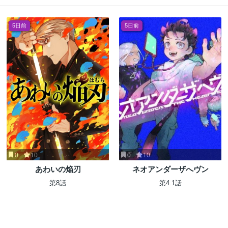
5日前
5日前
0
10
0
10
あわいの焔刃
ネオアンダーザへヴン
第8話
第4.1話