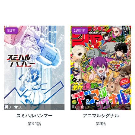
5日前
1週間前
0
10
0
10
スミハルハンマー
アニマルシグナル
第3.1話
第9話