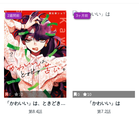
2週間前
3ヶ月前
0
10
0
10
「かわいい」は、ときどき苦
「かわいい」は
しい。
第8.4話
第7.2話