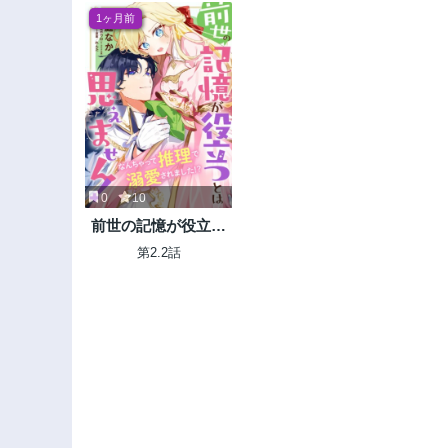
1ヶ月前
0
10
前世の記憶が役立つ
とは思えません!
第2.2話