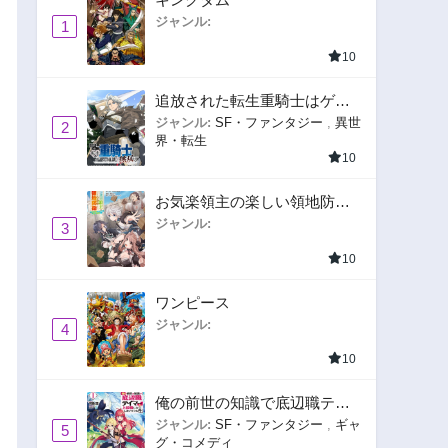
ジャンル:
1
10
追放された転生重騎士はゲー
ム知識で無双する
ジャンル:
SF・ファンタジー
,
異世
2
界・転生
10
お気楽領主の楽しい領地防衛
〜生産系魔術で名もなき村を
ジャンル:
3
最強の城塞都市に〜
10
ワンピース
ジャンル:
4
10
俺の前世の知識で底辺職テイ
マーが上級職になってしまい
ジャンル:
SF・ファンタジー
,
ギャ
5
グ・コメディ
そうな件