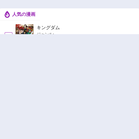
人気の漫画
キングダム
ジャンル:
1
10
追放された転生重騎士はゲーム知識で無双する
ジャンル:
SF・ファンタジー
,
異世界・転生
2
10
異世界ラブホテル こちらのお部屋はハーレム
です
ジャンル:
Harem
,
Ecchi
3
10
ワンピース
ジャンル:
4
10