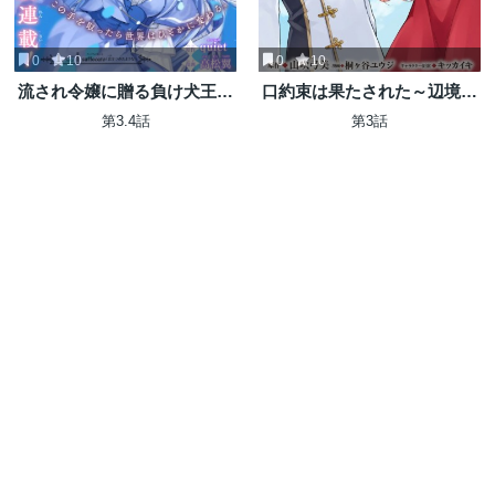
0
10
0
10
流され令嬢に贈る負け犬王子
口約束は果たされた～辺境伯
からの本気のラブソング
家の婿は溺愛される～
第3.4話
第3話