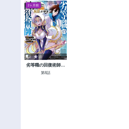
2ヶ月前
0
10
劣等職の回復術師、
回復アイテムのほう
第8話
が役に立つと笑われ
るが、実は無限の魔
力を誇る最強冒険者
なので全てを治癒し
無双します