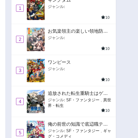
ジャンル:
1
10
お気楽領主の楽しい領地防衛
〜生産系魔術で名もなき村を
ジャンル:
2
最強の城塞都市に〜
10
ワンピース
ジャンル:
3
10
追放された転生重騎士はゲー
ム知識で無双する
ジャンル:
SF・ファンタジー
,
異世
4
界・転生
10
俺の前世の知識で底辺職テイ
マーが上級職になってしまい
ジャンル:
SF・ファンタジー
,
ギャ
5
グ・コメディ
そうな件