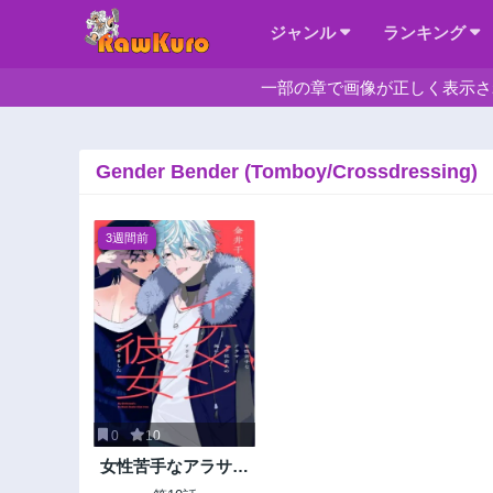
ジャンル
ランキング
一部の章で画像が正しく表示さ
Gender Bender (Tomboy/Crossdressing)
3週間前
0
10
女性苦手なアラサー
モブ社会人の俺にイ