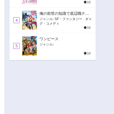
10
俺の前世の知識で底辺職テイ
マーが上級職になってしまい
ジャンル:
SF・ファンタジー
,
ギャ
4
グ・コメディ
そうな件
10
ワンピース
ジャンル:
5
10