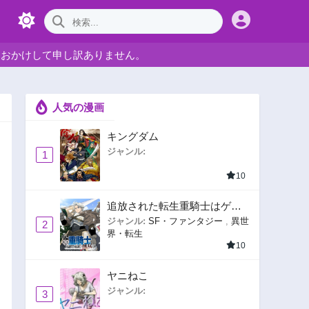
をおかけして申し訳ありません。
人気の漫画
キングダム
ジャンル:
1
10
追放された転生重騎士はゲー
ム知識で無双する
ジャンル:
SF・ファンタジー
,
異世
2
界・転生
10
ヤニねこ
ジャンル:
3