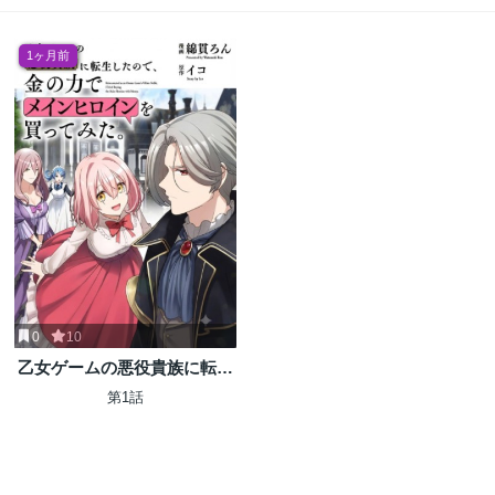
1ヶ月前
0
10
乙女ゲームの悪役貴族に転生
したので、金の力でメインヒ
第1話
ロインを買ってみた。