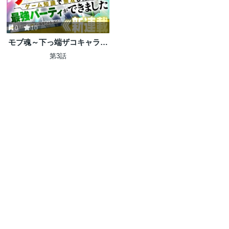
0
10
モブ魂～下っ端ザコキャラに
転生したので、ゲーム知識で
第3話
無双したら最強パーティがで
きました～