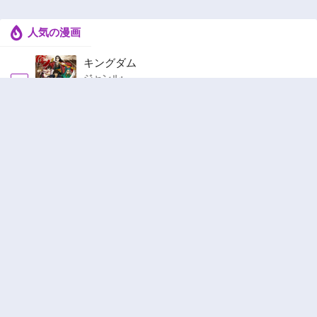
人気の漫画
キングダム
ジャンル:
1
10
追放された転生重騎士はゲーム知識で無双する
ジャンル:
SF・ファンタジー
,
異世界・転生
2
10
ヤニねこ
ジャンル:
3
10
俺の前世の知識で底辺職テイマーが上級職にな
ってしまいそうな件
ジャンル:
SF・ファンタジー
,
ギャグ・コメディ
4
10