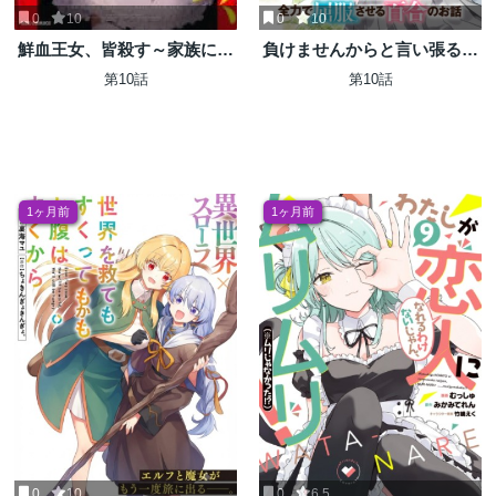
0
10
0
10
鮮血王女、皆殺す～家族に裏
負けませんからと言い張る顔
切られ、処刑された少女は蘇
のいい女の子を、全力で屈服
第10話
第10話
り、『死神』となって復讐す
させる百合のお話
る～
1ヶ月前
1ヶ月前
0
10
0
6.5