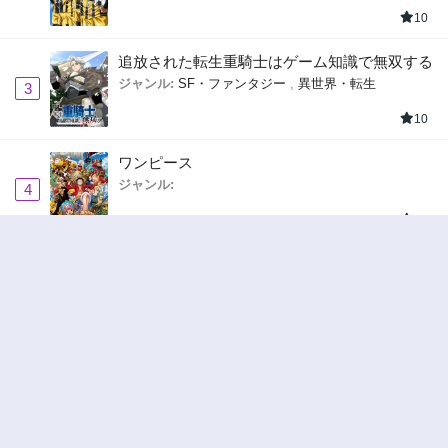
10
追放された転生重騎士はゲーム知識で無双する
ジャンル:
SF・ファンタジー
,
異世界・転生
3
10
ワンピース
ジャンル:
4
10
ハンター×ハンター
ジャンル:
アクション
,
ドラマ
5
10
Terms of usage
DMCA
Privacy Policy