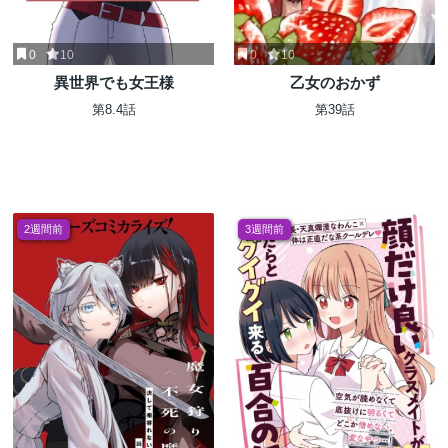
0
10
0
10
異世界でも女王様
乙女のおかず
第8.4話
第39話
2週間前
3週間前