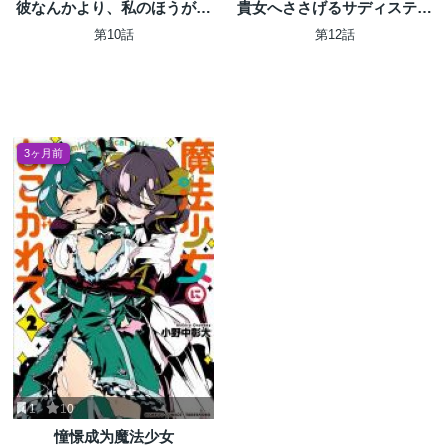
彼なんかより、私のほうがい
貴女へささげるサディスティ
いでしょ?
ック
第10話
第12話
3ヶ月前
1
10
憧憬成为魔法少女