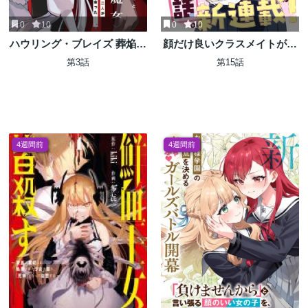
0
10
0
10
ハウリング・ブレイズ 葬焔の
顔だけ良いクラスメイトが、
剣士と不死の魔女
やたらとグイグイ来る百合の
第3話
第15話
話。
4週間前
4週間前