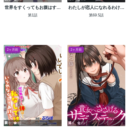
世界をすくってもお腹はすく
わたしが恋人になれるわけな
から
いじゃん、ムリムリ!(※ムリ
第1話
第69.5話
じゃなかった!?)
2ヶ月前
2ヶ月前
0
10
0
10