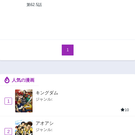
第62.5話
1
人気の漫画
キングダム
ジャンル:
1
10
アオアシ
ジャンル:
2