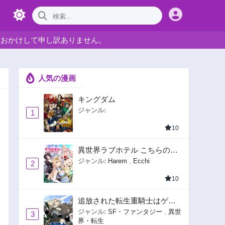
をおかけして申し訳ありません。
人気の漫画
キングダム
ジャンル:
1
10
異世界ラブホテル こちらのお
部屋はハーレムです
ジャンル:
Harem
,
Ecchi
2
10
追放された転生重騎士はゲー
ム知識で無双する
ジャンル:
SF・ファンタジー
,
異世
3
界・転生