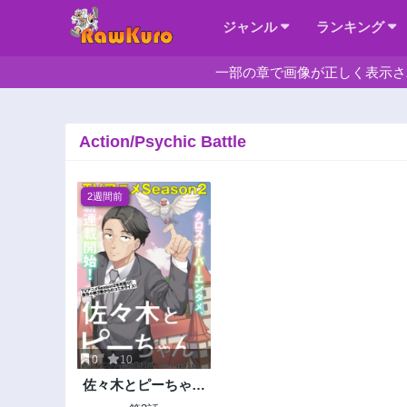
ジャンル
ランキング
一部の章で画像が正しく表示さ
Action/Psychic Battle
2週間前
0
10
佐々木とピーちゃん
異世界ファンタジー