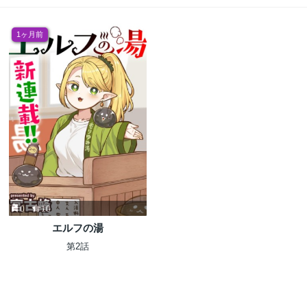
1ヶ月前
0
10
エルフの湯
第2話