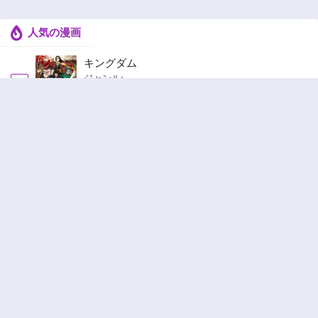
人気の漫画
キングダム
ジャンル:
1
10
追放された転生重騎士はゲーム知識で無双する
ジャンル:
SF・ファンタジー
,
異世界・転生
2
10
ヤニねこ
ジャンル:
3
10
俺の前世の知識で底辺職テイマーが上級職にな
ってしまいそうな件
ジャンル:
SF・ファンタジー
,
ギャグ・コメディ
4
10