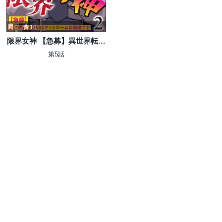
0
10
限界女神 【急募】異世界転生
窓口はアットホームな職場で
第5話
す