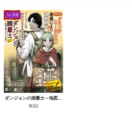
1ヶ月前
0
10
ダンジョンの測量士～地図で
無双するダンジョン攻略～
第2話