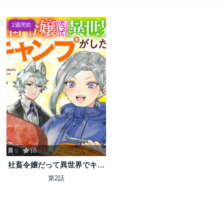
2週間前
0
10
社畜令嬢だって異世界でキャ
ンプがしたい!馬鹿王子を婚約
第2話
破棄した私の飯テロスローラ
イフ