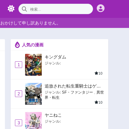
をおかけして申し訳ありません。
人気の漫画
キングダム
ジャンル:
1
10
追放された転生重騎士はゲー
ム知識で無双する
ジャンル:
SF・ファンタジー
,
異世
2
界・転生
10
ヤニねこ
ジャンル:
3