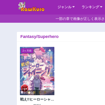
ジャンル
ランキング
一部の章で画像が正しく表示さ
Fantasy/Superhero
2ヶ月前
0
10
戦え!!ヒーローシャイ
ニング