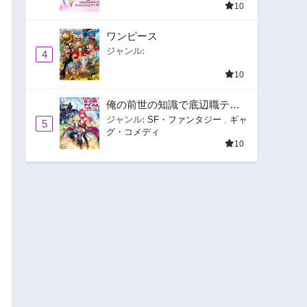
10
ワンピース
ジャンル:
4
10
俺の前世の知識で底辺職テイ
マーが上級職になってしまい
ジャンル:
SF・ファンタジー
,
ギャ
5
グ・コメディ
そうな件
10