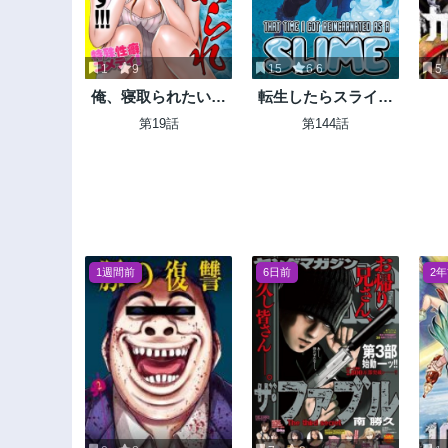
1
9
15
6.6
5
俺、寝取られたいん
転生したらスライム
です!!!
だった件
第19話
第144話
1週間前
6日前
2