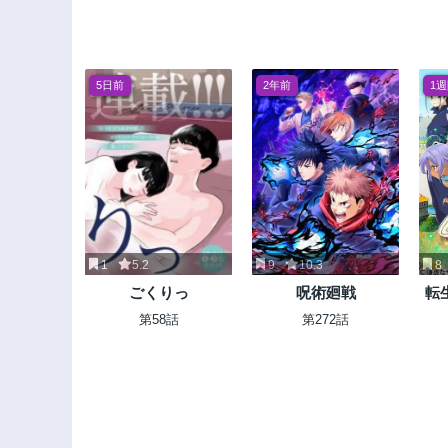
5日前
2年前
1
1
5.2
9
10.3
8
ごくりっ
呪術廻戦
転
た
第58話
第272話
に