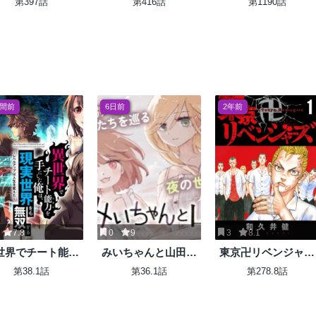
第397話
第416話
第1190話
週間前
6日前
2年前
7.8
0
9
3
8.1
世界でチート能力
みいちゃんと山田さ
東京卍リベンジャー
スキル）を手にし
ん
ズ
第38.1話
第36.1話
第278.8話
俺は、現実世界を
無双する ～レベル
ップは人生を変え