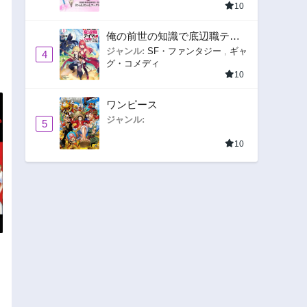
10
俺の前世の知識で底辺職テイ
マーが上級職になってしまい
ジャンル:
SF・ファンタジー
,
ギャ
4
グ・コメディ
そうな件
10
ワンピース
ジャンル:
5
10