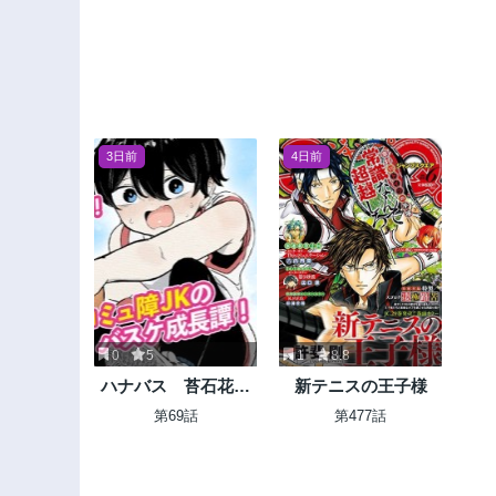
勧誘されたあげく、
王女につきまとわれ
てる
3日前
4日前
0
5
1
8.8
ハナバス 苔石花江
新テニスの王子様
のバスケ論
第69話
第477話