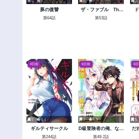
0
8
7
9
1
豚の復讐
ザ・ファブル The
ド
third secret
第64話
第53話
4日前
6日前
6
5
6.4
2
5.3
5
ギルティサークル
D級冒険者の俺、なぜ
だ
か勇者パーティーに
第244話
第49.2話