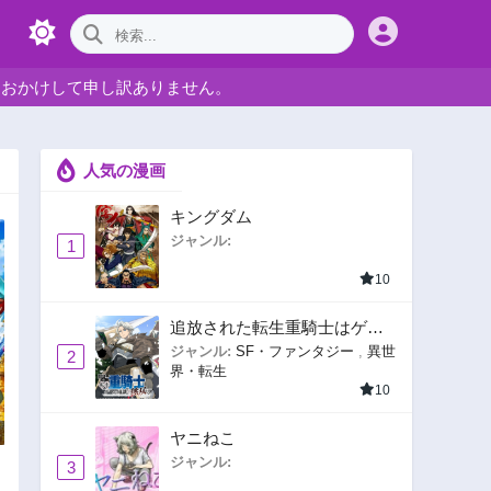
をおかけして申し訳ありません。
人気の漫画
キングダム
ジャンル:
1
10
追放された転生重騎士はゲー
ム知識で無双する
ジャンル:
SF・ファンタジー
,
異世
2
界・転生
10
ヤニねこ
ジャンル:
3