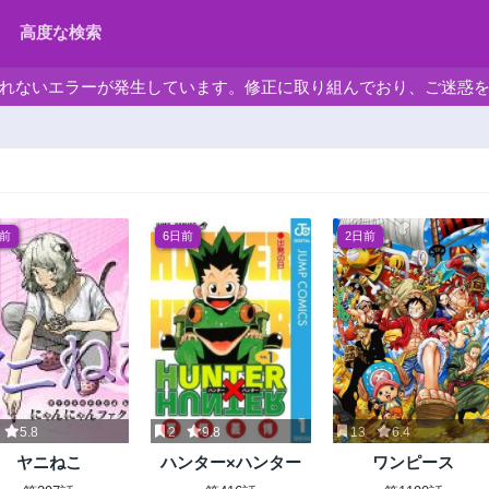
高度な検索
れないエラーが発生しています。修正に取り組んでおり、ご迷惑
日前
6日前
2日前
5.8
2
9.8
13
6.4
ヤニねこ
ハンター×ハンター
ワンピース