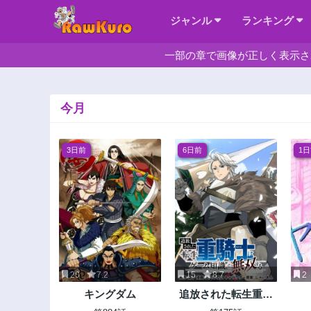
ジャンル
ランキング
一部の章で画像が正しく表示さ
今月
3日前
6日前
1
20
7.2
15
8.7
2
キングダム
追放された転生重騎
士はゲーム知識で無