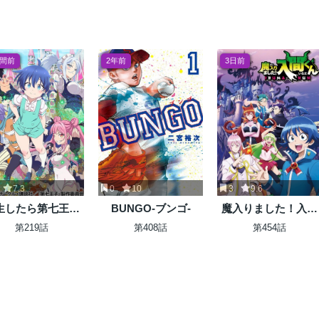
た～
週間前
2年前
3日前
7.3
0
10
3
9.6
生したら第七王子
BUNGO-ブンゴ-
魔入りました！入間
゙ったので、気まま
くん
第219話
第408話
第454話
魔術を極めます