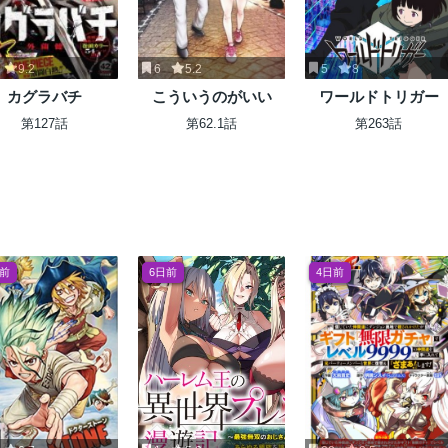
9.2
6
5.2
5
8
カグラバチ
こういうのがいい
ワールドトリガー
第127話
第62.1話
第263話
年前
6日前
4日前