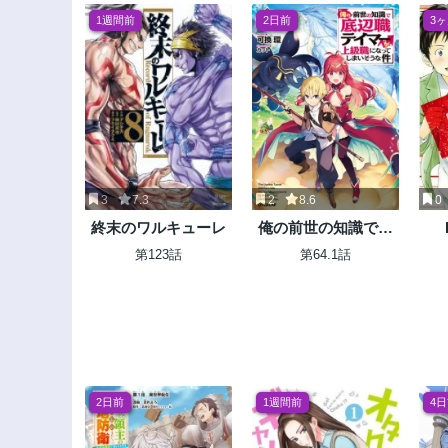
1週間前
2日前
3
3
7.3
2
8.6
0
終末のワルキューレ
俺の前世の知識で底
辺職テイマーが上級
第123話
第64.1話
職になってしまいそ
うな件
2日前
1週間前
4