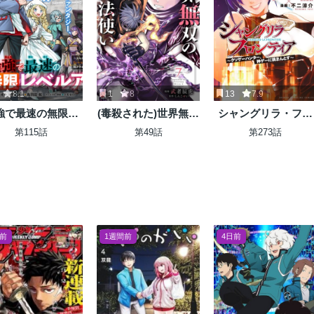
8.1
1
8
13
7.9
強で最速の無限レ
(毒殺された)世界無双
シャングリラ・フロ
ルアップ ～スキ
の毒魔法使い
ンティア〜クソゲー
第115話
第49話
第273話
【経験値１０００
ハンター、神ゲーに
】と【レベルフリ
挑まんとす〜
】でレベル上限の
が外れた俺は無双
する～
日前
1週間前
4日前