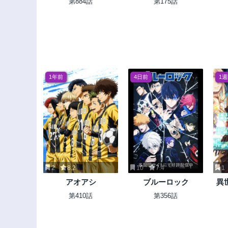
第884話
第175話
双する
1年前
4日前
1
2
8.2
10
7.4
1
アオアシ
ブルーロック
異
（
第410話
第356話
た
も
ア