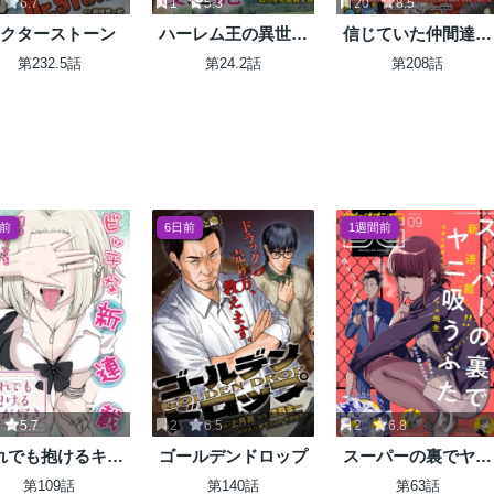
6.7
1
5.3
20
8.5
クターストーン
ハーレム王の異世界
信じていた仲間達に
プレス漫遊記 ～最
ダンジョン奥地で殺
第232.5話
第24.2話
第208話
強無双のおじさんは
されかけたがギフト
あらゆる種族を嫁に
『無限ガチャ』でレ
する～
ベル9999の仲間達を
手に入れて元パーテ
ィーメンバーと世界
に復讐＆『ざま
ぁ！』します！
日前
6日前
1週間前
5.7
2
6.5
2
6.8
れでも抱けるキミ
ゴールデンドロップ
スーパーの裏でヤニ
が好き
吸うふたり
第109話
第140話
第63話