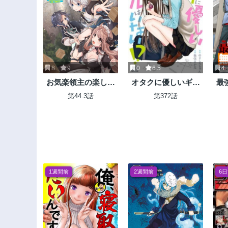
8
9
0
6.5
4
お気楽領主の楽しい
オタクに優しいギャ
最
領地防衛 〜生産系魔
ルはいない!?
ベ
第44.3話
第372話
術で名もなき村を最
ル
強の城塞都市に〜
倍
ー
枷
1週間前
2週間前
6