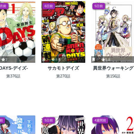
ヶ月前
6日前
5日前
7
2
8.8
6
5.8
DAYS-デイズ-
サカモトデイズ
異世界ウォーキング
第376話
第270話
第156話
日前
5日前
4週間前