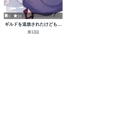
0
10
ギルドを追放されたけどもふ
もふ神獣に授かった神スキル
第12話
【ランダム錬金】で最強のギ
ルドを作って無双します