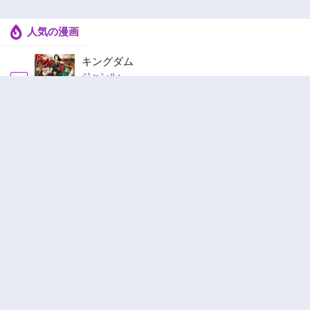
人気の漫画
キングダム
ジャンル:
1
10
ハードワーカー中田
ジャンル:
ドラマ
,
ロマンス
2
10
追放された転生重騎士はゲーム知識で無双する
ジャンル:
SF・ファンタジー
,
異世界・転生
3
10
ハーレム王の異世界プレス漫遊記 ～最強無双
のおじさんはあらゆる種族を嫁にする～
ジャンル:
4
10