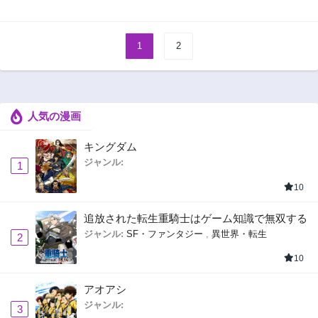
1
2
人気の漫画
キングダム
ジャンル:
1
10
追放された転生重騎士はゲーム知識で無双する
ジャンル:
SF・ファンタジー
,
異世界・転生
2
10
アオアシ
ジャンル:
3