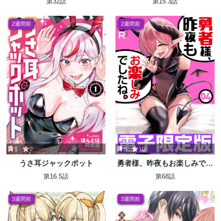
第32話
第15.3話
2週間前
2週間前
0
2
0
10
うさ耳ジャックポット
勇者様、昨夜もお楽しみでし
たね。
第16.5話
第68話
3週間前
3週間前