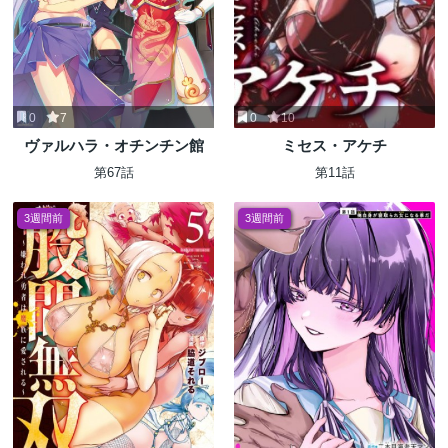
0
7
0
10
ヴァルハラ・オチンチン館
ミセス・アケチ
第67話
第11話
3週間前
3週間前