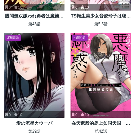
0
10
0
10
股間無双嫌われ勇者は魔族に
TS転生美少女音虎玲子は寝取
愛される
られたい
第43話
第5.5話
3週間前
4週間前
0
10
0
10
愛の流星カウーパ
在天狱般的岛上如同天国一样
地被恶魔诱惑着`
第29話
第42話