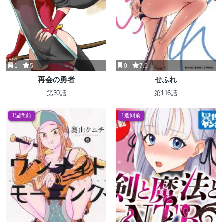
1
5
0
7.5
再会の勇者
せふれ
第30話
第116話
1週間前
1週間前