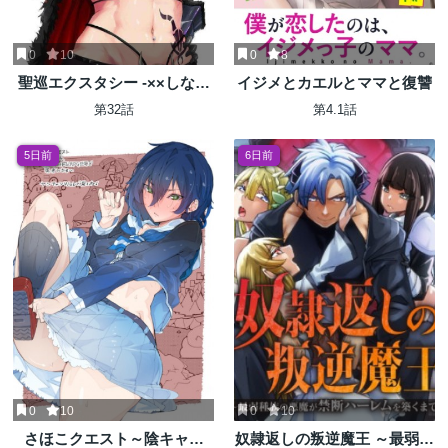
0
10
0
8
聖巡エクスタシー -××しない
イジメとカエルとママと復讐
と出られない部屋で魔族をブ
第32話
第4.1話
ッ倒します-
5日前
6日前
0
10
0
10
さほこクエスト～陰キャ女
奴隷返しの叛逆魔王 ～最弱種