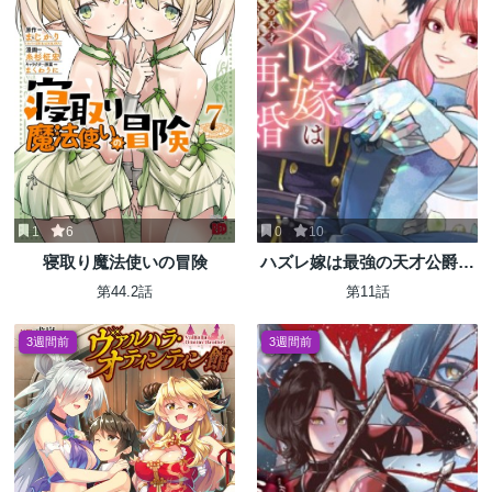
1
6
0
10
寝取り魔法使いの冒険
ハズレ嫁は最強の天才公爵様
と再婚しました。
第44.2話
第11話
3週間前
3週間前