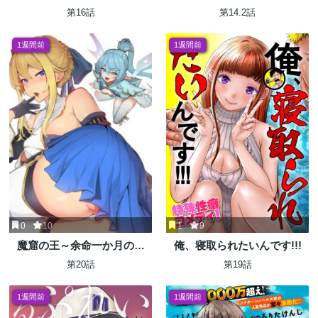
子、紳士向け同人RPG世界で
族の悪魔が禁断ハーレムを築
第16話
第14.2話
勇者になる～
くまで～
1週間前
1週間前
0
10
1
9
魔窟の王～余命一か月の童
俺、寝取られたいんです!!!
貞、魔法少女ハーレムを築い
第20話
第19話
て王へ君臨す～
1週間前
1週間前