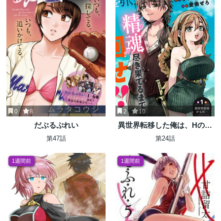
0
8
2
10
だぶるぷれい
異世界転移した俺は、Hのた
びにガチャを引く!～もってく
第47話
第24話
れ、俺の精力!～
1週間前
1週間前