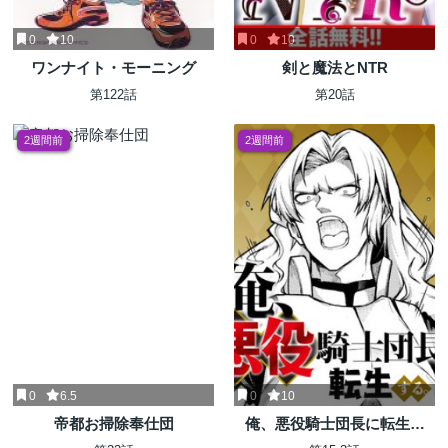
0
10
0
10
ワンナイト・モーニング
剣と魔法とNTR
第122話
第20話
2週間前
2週間前
0
6.5
0
10
帝都お掃除奉仕団
俺、悪役騎士団長に転生す
る。