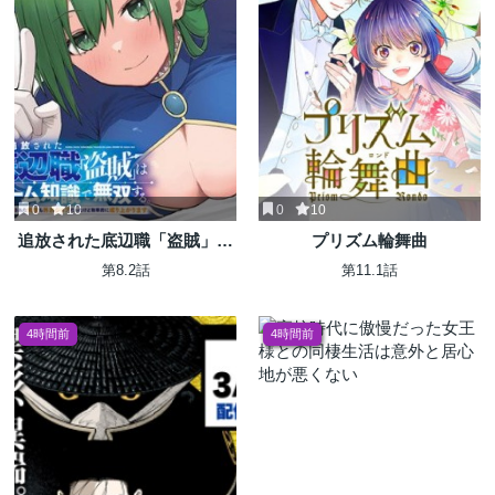
0
10
0
10
追放された底辺職「盗賊」は
プリズム輪舞曲
ゲーム知識で無双する。一緒
第8.2話
第11.1話
に召喚された先生も外れジョ
ブだったけど効率的に成り上
がります
4時間前
4時間前