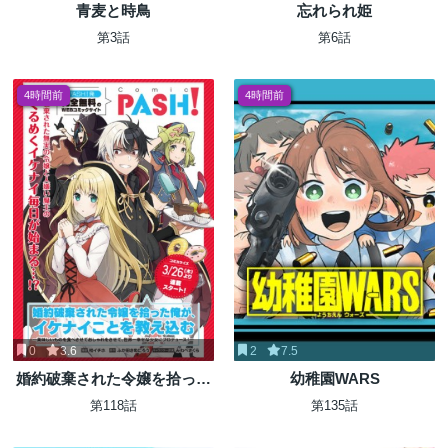
青麦と時鳥
忘れられ姫
第3話
第6話
4時間前
4時間前
0
3.6
2
7.5
婚約破棄された令嬢を拾った
幼稚園WARS
俺が、イケナイことを教え込
第118話
第135話
む 〜美味しいものを食べさ
せておしゃれをさせて、世界