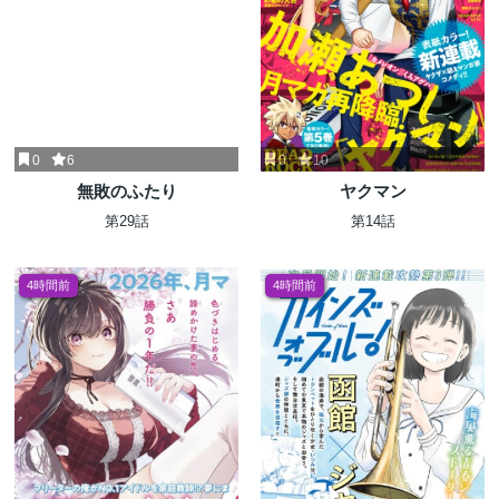
0
6
0
10
無敗のふたり
ヤクマン
第29話
第14話
4時間前
4時間前