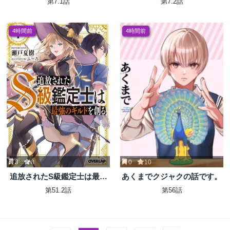
第7.1話
第7.2話
れた便利スキル【収納】が最
強の戦闘スキルだったのでS
ランク美少女とともに成り上
4時間前
4時間前
がる〜
3
8
0
10
追放されたS級鑑定士は最強
あくまでクジャクの話です。
のギルドを創る
第51.2話
第56話