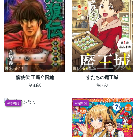
0
5.7
1
6.7
龍狼伝 王霸立国編
すだちの魔王城
第83話
第56話
4時間前
4時間前