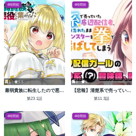
一幸せな少女にプロデュー
4時間前
4時間前
ス！〜
1
5.5
0
6
最弱貴族に転生したので悪役
【悲報】清楚系で売っていた
たちを集めてみた
底辺配信者、うっかり配信を
第23.1話
第11.3話
切り忘れたままSS級モンスタ
ーを拳で殴り飛ばしてしまう
4時間前
4時間前