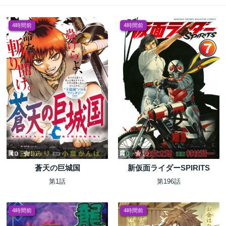
4時間前
4時間前
0
10
0
10
蒼天の巨城国
新仮面ライダーSPIRITS
第1話
第196話
4時間前
4時間前