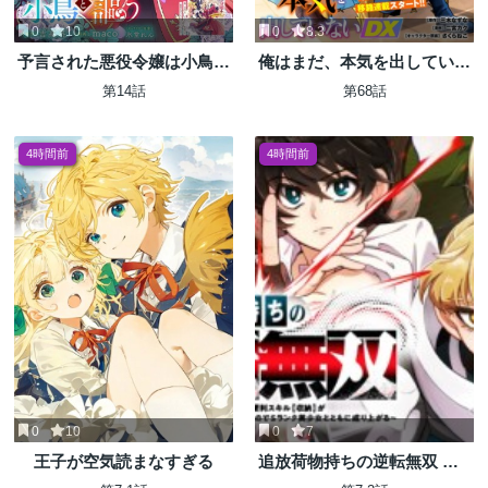
0
10
0
8.3
予言された悪役令嬢は小鳥と
俺はまだ、本気を出していな
謳う ~未来を知る専属執事に
いDX
第14話
第68話
「君を救う」と言われました
~
4時間前
4時間前
0
10
0
7
王子が空気読まなすぎる
追放荷物持ちの逆転無双 〜A
ランクパーティから解き放た