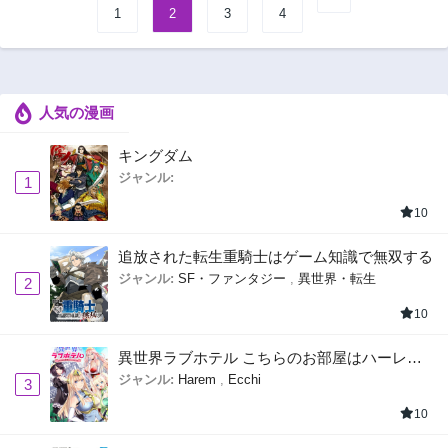
1
2
3
4
人気の漫画
キングダム
ジャンル:
1
10
追放された転生重騎士はゲーム知識で無双する
ジャンル:
SF・ファンタジー
,
異世界・転生
2
10
異世界ラブホテル こちらのお部屋はハーレム
です
ジャンル:
Harem
,
Ecchi
3
10