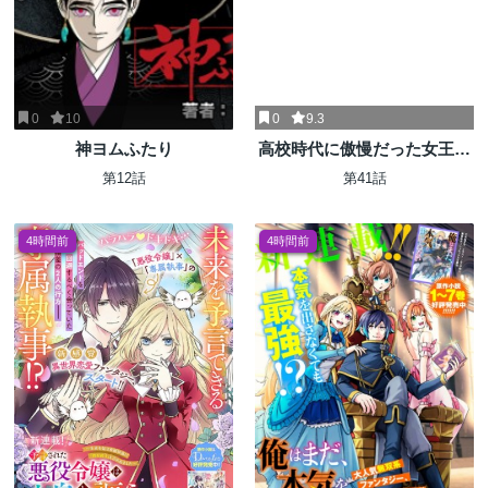
0
10
0
9.3
神ヨムふたり
高校時代に傲慢だった女王様
との同棲生活は意外と居心地
第12話
第41話
が悪くない
4時間前
4時間前