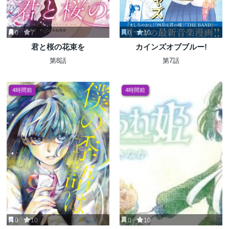
0
7
0
10
君と桜の花束を
カインズオブブルー!
第8話
第7話
4時間前
4時間前
0
10
0
10