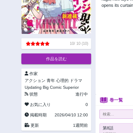
opens its curtain
10
/
10
(
10
)
作品を読む
作家
アクション
青年
心理的
ドラマ
Updating
Big Comic Superior
状態
進行中
巻一覧
お気に入り
0
掲載時期
2026/04/10 12:00
更新
1週間前
第8話