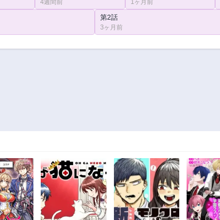
4週間前
1ヶ月前
第2話
3ヶ月前