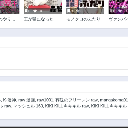
0
10
0
8
0
10
のやりな
王が猫になった
モノクロのふたり
ヴァンパ
俺はまだ一
パラダイ
を出して
だが～
料
,
K-漫神
,
raw 漫画
,
raw1001
,
葬送のフリーレン raw
,
mangakoma01
 raw
,
マッシュル 163
,
KIKI KILL キキキル raw
,
KIKI KILL キキキ