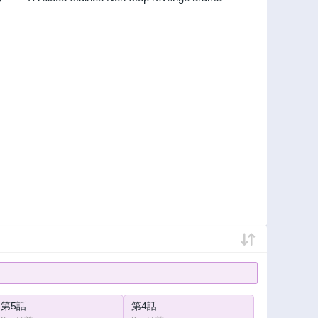
第5話
第4話