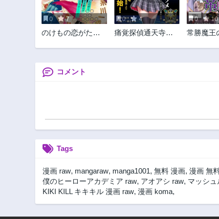
0
7
0
4
0
10
のけもの恋がたり
痛覚探偵通天寺ナ
常勝魔王
～稀血の娘とあや
ツメ
おし ～
かし狐～
割も本気
いないん
コメント
Tags
漫画 raw
,
mangaraw
,
manga1001
,
無料 漫画
,
漫画 無
僕のヒーローアカデミア raw
,
アオアシ raw
,
マッシュル
KIKI KILL キキキル 漫画 raw
,
漫画 koma
,