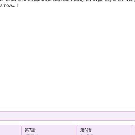
s now...!!
第7話
第6話