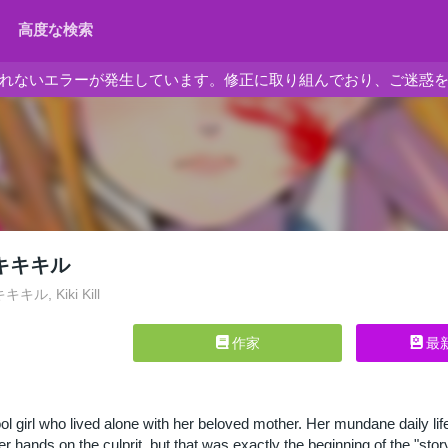
高度な検索
れないエラーが発生しています。修正に取り組んでおり、ご迷惑
L キキキル
キキキル, Kiki Kill
作家
最
ool girl who lived alone with her beloved mother. Her mundane daily l
her hands on the culprit, but that was exactly the beginning of the 