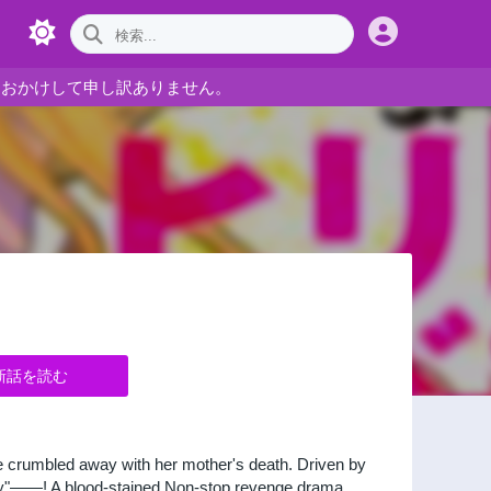
をおかけして申し訳ありません。
新話を読む
ife crumbled away with her mother's death. Driven by
"story"——! A blood-stained Non-stop revenge drama