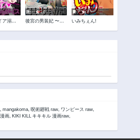
0
10
0
10
イア溺愛
後宮の男装妃 〜謎
いみちぇん!
ス
解き娘は皇帝のお
気に入り〜
,
mangakoma
,
呪術廻戦 raw
,
ワンピース raw
,
ル 漫画
,
KIKI KILL キキキル 漫画raw
,