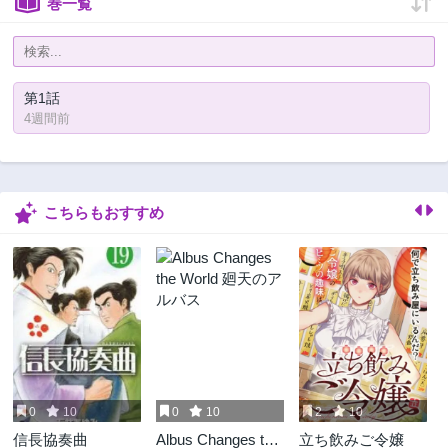
巻一覧
第1話
4週間前
こちらもおすすめ
0
10
0
10
2
10
信長協奏曲
Albus Changes the
立ち飲みご令嬢