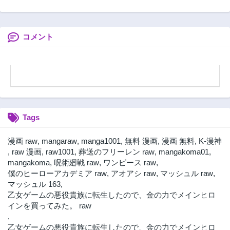
World 廻天のアル
バス
コメント
Tags
漫画 raw
,
mangaraw
,
manga1001
,
無料 漫画
,
漫画 無料
,
K-漫神
,
raw 漫画
,
raw1001
,
葬送のフリーレン raw
,
mangakoma01
,
mangakoma
,
呪術廻戦 raw
,
ワンピース raw
,
僕のヒーローアカデミア raw
,
アオアシ raw
,
マッシュル raw
,
マッシュル 163
,
乙女ゲームの悪役貴族に転生したので、金の力でメインヒロ
インを買ってみた。 raw
,
乙女ゲームの悪役貴族に転生したので、金の力でメインヒロ