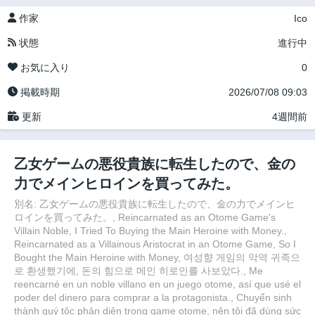
作家
Ico
状態
進行中
お気に入り
0
掲載時期
2026/07/08 09:03
更新
4週間前
乙女ゲームの悪役貴族に転生したので、金の
力でメインヒロインを買ってみた。
別名: 乙女ゲームの悪役貴族に転生したので、金の力でメインヒ
ロインを買ってみた。, Reincarnated as an Otome Game's
Villain Noble, I Tried To Buying the Main Heroine with Money.,
Reincarnated as a Villainous Aristocrat in an Otome Game, So I
Bought the Main Heroine with Money, 여성향 게임의 악역 귀족으
로 환생했기에, 돈의 힘으로 메인 히로인를 사보았다., Me
reencarné en un noble villano en un juego otome, así que usé el
poder del dinero para comprar a la protagonista., Chuyển sinh
thành quý tộc phản diện trong game otome, nên tôi đã dùng sức