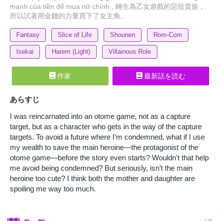
mạnh của tiền để mua nữ chính., 轉生為乙女遊戲的惡役貴族，
所以試著用金錢的力量買下了女主角。
Fantasy
Slice of Life
Shounen
Rom-Com
Isekai
Harem (Light)
Villainous Role
作家
最新話を読む
あらすじ
I was reincarnated into an otome game, not as a capture
target, but as a character who gets in the way of the capture
targets. To avoid a future where I’m condemned, what if I use
my wealth to save the main heroine—the protagonist of the
otome game—before the story even starts? Wouldn't that help
me avoid being condemned? But seriously, isn’t the main
heroine too cute? I think both the mother and daughter are
spoiling me way too much.