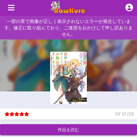
一部の章で画像が正しく表示されないエラーが発生していま
す。修正に取り組んでおり、ご迷惑をおかけして申し訳ありま
せん。
10
/
10
(
10
)
作品を読む