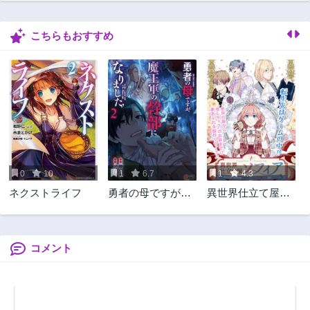
こちらもおすすめ
0
10
1
6.7
1
4.3
ネクストライフ
勇者の母ですが、
異世界仕立て屋ソ
魔王軍の幹部にな
フィア 貧乏令嬢、
りました。
現代知識で服を作
ってみんなの暮ら
しを豊かにします
コメント