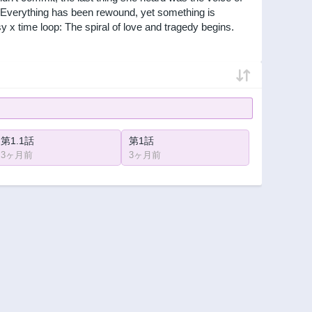
" Everything has been rewound, yet something is
y x time loop: The spiral of love and tragedy begins.
第1.1話
第1話
3ヶ月前
3ヶ月前