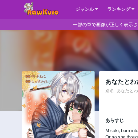
ジャンル
ランキング
一部の章で画像が正しく表示さ
あなたとわ
別名: あなたとわたしの
あらすじ
Misaki, born int
Or so she though