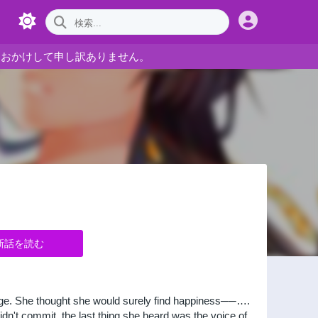
をおかけして申し訳ありません。
新話を読む
arriage. She thought she would surely find happiness──….
n't commit, the last thing she heard was the voice of