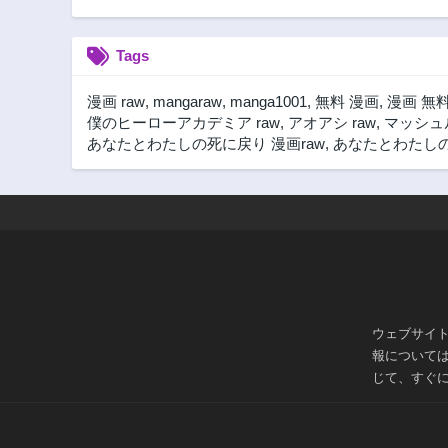
Tags
漫画 raw
,
mangaraw
,
manga1001
,
無料 漫画
,
漫画 無
僕のヒーローアカデミア raw
,
アオアシ raw
,
マッシュル
あなたとわたしの死に戻り 漫画raw
,
あなたとわたしの死
ウェブサイ
報について
じて、すぐ