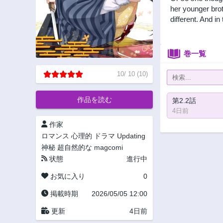
her younger bro
different. And i
巻一覧
10
/
10
(
10
)
作品を読む
第2.2話
4日前
作家
ロマンス
心理的
ドラマ
Updating
神秘
超自然的な
magcomi
状態
進行中
お気に入り
0
掲載時期
2026/05/05 12:00
更新
4日前