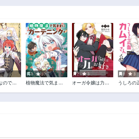
0
10
2
3
0
3
なので、
植物魔法で気まま
オーガ令嬢は力が
うしろの
を目指す
にガーデニング・
お好き～竜の血を
イさん
ライフ 〜ハクと精
引く公爵令嬢、オ
霊さんたちの植物
ーガよりも強くな
園〜
ったので婿探しに
出る～