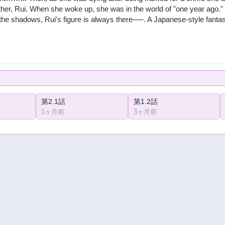
ther, Rui. When she woke up, she was in the world of "one year ago.
n the shadows, Rui's figure is always there──. A Japanese-style fantas
第2.1話
第1.2話
1ヶ月前
3ヶ月前