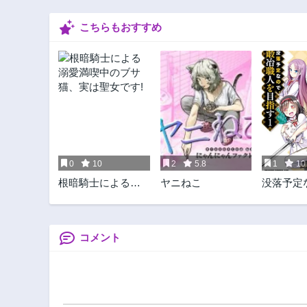
こちらもおすすめ
0
10
2
5.8
1
10
根暗騎士による溺
ヤニねこ
没落予定
愛満喫中のブサ
鍛冶職人
猫、実は聖女です!
コメント