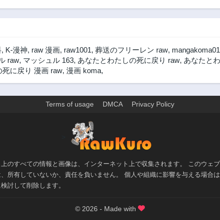
料
,
K-漫神
,
raw 漫画
,
raw1001
,
葬送のフリーレン raw
,
mangakoma01
 raw
,
マッシュル 163
,
あなたとわたしの死に戻り raw
,
あなたとわ
に戻り 漫画 raw
,
漫画 koma
,
Terms of usage
DMCA
Privacy Policy
>
ト上のすべての情報と画像は、インターネット上で収集されます。 このウェ
は、所有していないか、責任を負いません。 個人や組織に影響を与える場合
に検討して削除します。
© 2026 - Made with