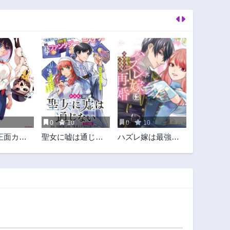
0
10
0
10
正面カム
聖女に嘘は通じな
ハズレ嫁は最強の
い
天才公爵様と再婚
しました。