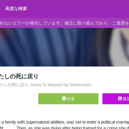
高度な検索
れないエラーが発生しています。修正に取り組んでおり、ご迷惑
たしの死に戻り
死に戻り, Anata To Watashi No Shinimodori
作家
最
o a family with supernatural abilities, was set to enter a political m
t……... Then, as she was dying after being framed for a crime she did