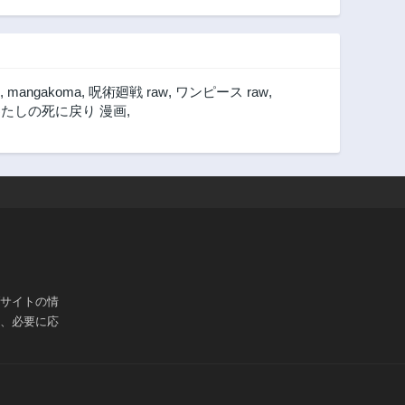
,
mangakoma
,
呪術廻戦 raw
,
ワンピース raw
,
たしの死に戻り 漫画
,
ブサイトの情
は、必要に応