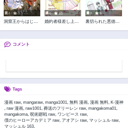
4
9.3
0
10
0
8
洞窟王からはじめ
婚約者様差し上げ
裏切られた悪徳王
る楽園ライフ ～万
ます ～ヒロイン登
女、幼女になって
能の採掘スキルで
場まで待ちません
冷血皇帝に拾われ
最強に!?～
～
る
コメント
Tags
漫画 raw
,
mangaraw
,
manga1001
,
無料 漫画
,
漫画 無料
,
K-漫神
,
raw 漫画
,
raw1001
,
葬送のフリーレン raw
,
mangakoma01
,
mangakoma
,
呪術廻戦 raw
,
ワンピース raw
,
僕のヒーローアカデミア raw
,
アオアシ raw
,
マッシュル raw
,
マッシュル 163
,