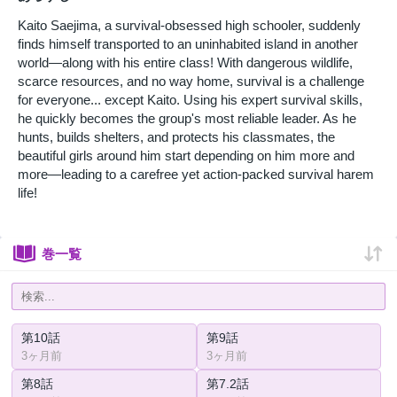
Kaito Saejima, a survival-obsessed high schooler, suddenly
finds himself transported to an uninhabited island in another
world—along with his entire class! With dangerous wildlife,
scarce resources, and no way home, survival is a challenge
for everyone... except Kaito. Using his expert survival skills,
he quickly becomes the group's most reliable leader. As he
hunts, builds shelters, and protects his classmates, the
beautiful girls around him start depending on him more and
more—leading to a carefree yet action-packed survival harem
life!
巻一覧
第10話
第9話
3ヶ月前
3ヶ月前
第8話
第7.2話