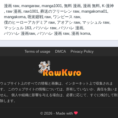
3ヶ月前
3ヶ月前
漫画 raw
,
mangaraw
,
manga1001
,
無料 漫画
,
漫画 無料
,
K-漫神
第171話
第170話
,
raw 漫画
,
raw1001
,
葬送のフリーレン raw
,
mangakoma01
,
3ヶ月前
3ヶ月前
mangakoma
,
呪術廻戦 raw
,
ワンピース raw
,
僕のヒーローアカデミア raw
,
アオアシ raw
,
マッシュル raw
,
第169話
第168話
マッシュル 163
,
バツハレ raw
,
バツハレ 漫画
,
3ヶ月前
3ヶ月前
バツハレ 漫画raw
,
バツハレ 漫画 raw
,
漫画 koma
,
第167話
第166話
3ヶ月前
3ヶ月前
第165話
第164話
Terms of usage
DMCA
Privacy Policy
3ヶ月前
3ヶ月前
第163話
第162話
>
3ヶ月前
3ヶ月前
第161話
第160話
1年前
1年前
ウェブサイト上のすべての情報と画像は、インターネット上で収集されま
す。 このウェブサイトの情報については、所有していないか、責任を負いま
第159話
第158話
せん。 個人や組織に影響を与える場合は、必要に応じて、すぐに検討して削
1年前
1年前
除します。
第157話
第156話
1年前
1年前
© 2026 - Made with