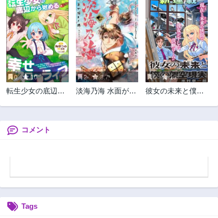
第189話
第188話
3ヶ月前
3ヶ月前
第187話
第186話
3ヶ月前
3ヶ月前
第185話
第184話
3ヶ月前
3ヶ月前
0
10
2
8.7
0
10
第183話
第182話
転生少女の底辺か
淡海乃海 水面が揺
彼女の未来と僕の
3ヶ月前
3ヶ月前
ら始める幸せスロ
れる時
架空現実
第181話
第180話
ーライフ
3ヶ月前
3ヶ月前
コメント
第179話
第178話
3ヶ月前
3ヶ月前
第177話
第176話
3ヶ月前
3ヶ月前
第175話
第174話
3ヶ月前
3ヶ月前
Tags
第173話
第172話