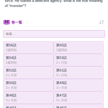
force. He started a detective agency. What is the true meaning
of “monster”?
巻一覧
第56話
第55話
1週間前
1週間前
第54話
第53話
1週間前
2ヶ月前
第52話
第51話
2ヶ月前
3ヶ月前
第50話
第49話
3ヶ月前
3ヶ月前
第48話
第47話
3ヶ月前
3ヶ月前
第46話
第45話