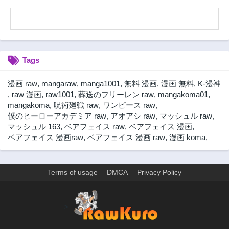
第28話
第27話
3ヶ月前
3ヶ月前
第26話
第25話
3ヶ月前
3ヶ月前
Tags
第24話
第23話
3ヶ月前
3ヶ月前
漫画 raw
,
mangaraw
,
manga1001
,
無料 漫画
,
漫画 無料
,
K-漫神
第22話
第21話
,
raw 漫画
,
raw1001
,
葬送のフリーレン raw
,
mangakoma01
,
3ヶ月前
3ヶ月前
mangakoma
,
呪術廻戦 raw
,
ワンピース raw
,
僕のヒーローアカデミア raw
,
アオアシ raw
,
マッシュル raw
,
第20話
第19話
マッシュル 163
,
ベアフェイス raw
,
ベアフェイス 漫画
,
3ヶ月前
3ヶ月前
ベアフェイス 漫画raw
,
ベアフェイス 漫画 raw
,
漫画 koma
,
第18話
第17話
3ヶ月前
3ヶ月前
第16話
第15話
Terms of usage
DMCA
Privacy Policy
3ヶ月前
3ヶ月前
第14話
第13話
>
3ヶ月前
3ヶ月前
第12話
第11話