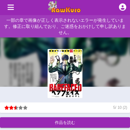
一部の章で画像が正しく表示されないエラーが発生していま
す。修正に取り組んでおり、ご迷惑をおかけして申し訳ありま
せん。
5
/
10
(
2
)
作品を読む