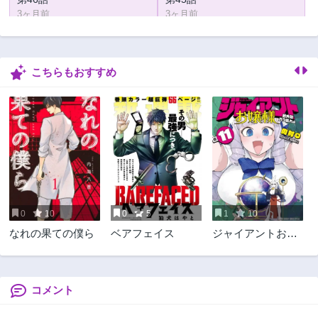
3ヶ月前
3ヶ月前
第44話
第43話
3ヶ月前
3ヶ月前
こちらもおすすめ
第42話
第41話
3ヶ月前
3ヶ月前
第40話
第39話
3ヶ月前
3ヶ月前
第38話
第37話
3ヶ月前
3ヶ月前
第36話
第35話
3ヶ月前
3ヶ月前
0
10
0
5
1
10
第34話
第33話
なれの果ての僕ら
ベアフェイス
ジャイアントお嬢
3ヶ月前
3ヶ月前
様
第32話
第31話
3ヶ月前
3ヶ月前
コメント
第30話
第29話
3ヶ月前
3ヶ月前