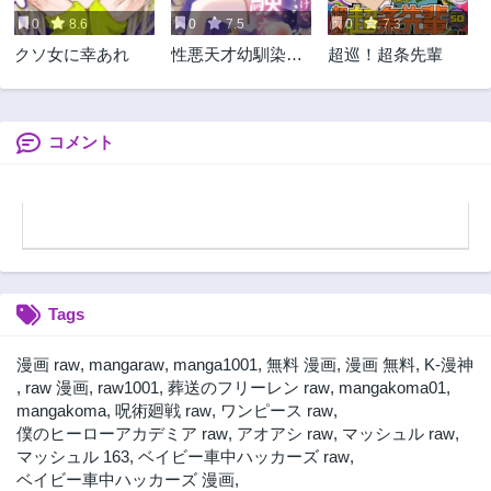
0
8.6
0
7.5
0
7.3
クソ女に幸あれ
性悪天才幼馴染と
超巡！超条先輩
の勝負に負けて初
体験を全部奪われ
る話
コメント
Tags
漫画 raw
,
mangaraw
,
manga1001
,
無料 漫画
,
漫画 無料
,
K-漫神
,
raw 漫画
,
raw1001
,
葬送のフリーレン raw
,
mangakoma01
,
mangakoma
,
呪術廻戦 raw
,
ワンピース raw
,
僕のヒーローアカデミア raw
,
アオアシ raw
,
マッシュル raw
,
マッシュル 163
,
ベイビー車中ハッカーズ raw
,
ベイビー車中ハッカーズ 漫画
,