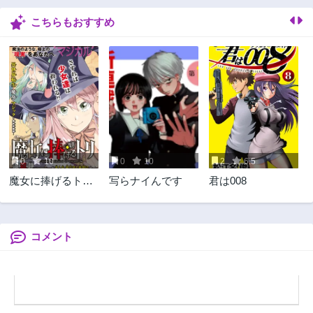
3ヶ月前
3ヶ月前
こちらもおすすめ
第29話
第28話
3ヶ月前
3ヶ月前
第27話
第26話
3ヶ月前
3ヶ月前
第25話
第24話
3ヶ月前
3ヶ月前
第23話
第22話
3ヶ月前
3ヶ月前
0
10
0
10
2
6.5
第21話
第20話
魔女に捧げるトリ
写らナイんです
君は008
3ヶ月前
3ヶ月前
ック
第19話
第18話
3ヶ月前
3ヶ月前
コメント
第17話
第16話
3ヶ月前
3ヶ月前
第15話
第14話
3ヶ月前
3ヶ月前