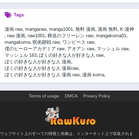
第13話
第12話
3ヶ月前
3ヶ月前
Tags
第11話
第10話
3ヶ月前
3ヶ月前
漫画 raw
,
mangaraw
,
manga1001
,
無料 漫画
,
漫画 無料
,
K-漫神
第9話
第8話
,
raw 漫画
,
raw1001
,
葬送のフリーレン raw
,
mangakoma01
,
3ヶ月前
3ヶ月前
mangakoma
,
呪術廻戦 raw
,
ワンピース raw
,
僕のヒーローアカデミア raw
,
アオアシ raw
,
マッシュル raw
,
第7話
第6話
マッシュル 163
,
ぼくの好きな人が好きな人 raw
,
3ヶ月前
3ヶ月前
ぼくの好きな人が好きな人 漫画
,
ぼくの好きな人が好きな人 漫画raw
,
ぼくの好きな人が好きな人 漫画 raw
,
漫画 koma
,
Terms of usage
DMCA
Privacy Policy
>
ウェブサイト上のすべての情報と画像は、インターネット上で収集されま