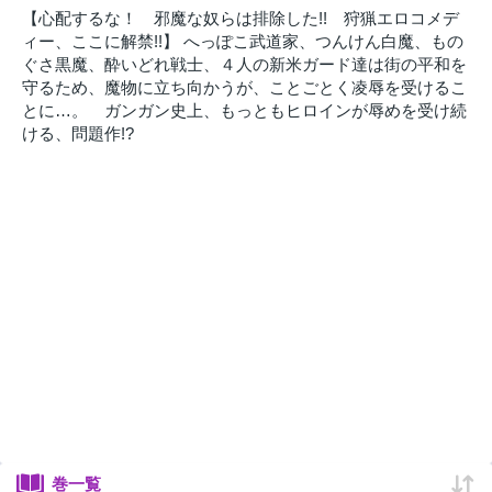
【心配するな！ 邪魔な奴らは排除した!! 狩猟エロコメデ
ィー、ここに解禁!!】 へっぽこ武道家、つんけん白魔、もの
ぐさ黒魔、酔いどれ戦士、４人の新米ガード達は街の平和を
守るため、魔物に立ち向かうが、ことごとく凌辱を受けるこ
とに…。 ガンガン史上、もっともヒロインが辱めを受け続
ける、問題作!?
巻一覧