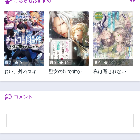
こちらもおすすめ
第95話
第94話
3ヶ月前
3ヶ月前
第93話
第92話
3ヶ月前
3ヶ月前
第91話
第90話
3ヶ月前
3ヶ月前
第89話
第88話
3ヶ月前
3ヶ月前
2
9
0
10
0
10
第87話
第86話
おい、外れスキル
聖女の姉ですが、
私は選ばれない
3ヶ月前
3ヶ月前
だと思われていた
なぜか魅惑の公爵
第85話
第84話
《チートコード操
様に仕えることに
3ヶ月前
3ヶ月前
作》が化け物すぎ
なりました
るんだが。
コメント
第83話
第82話
3ヶ月前
3ヶ月前
第81話
第80話
3ヶ月前
3ヶ月前
第79話
第78話
3ヶ月前
3年前