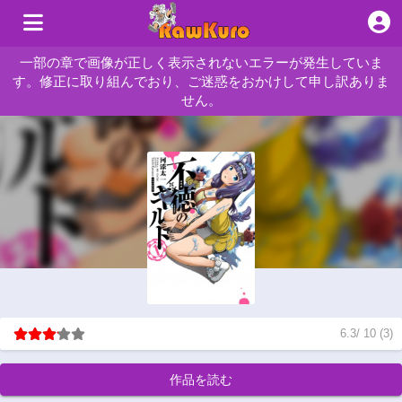
一部の章で画像が正しく表示されないエラーが発生していま
す。修正に取り組んでおり、ご迷惑をおかけして申し訳ありま
せん。
6.3
/
10
(
3
)
作品を読む