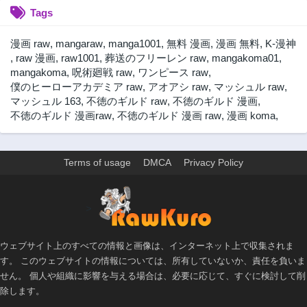
Tags
第77話
第76話
3年前
3年前
漫画 raw
,
mangaraw
,
manga1001
,
無料 漫画
,
漫画 無料
,
K-漫神
第75話
第74話
,
raw 漫画
,
raw1001
,
葬送のフリーレン raw
,
mangakoma01
,
3年前
3年前
mangakoma
,
呪術廻戦 raw
,
ワンピース raw
,
僕のヒーローアカデミア raw
,
アオアシ raw
,
マッシュル raw
,
第73話
第72話
マッシュル 163
,
不徳のギルド raw
,
不徳のギルド 漫画
,
3年前
3年前
不徳のギルド 漫画raw
,
不徳のギルド 漫画 raw
,
漫画 koma
,
第71話
第70話
3年前
3年前
第69話
第68話
Terms of usage
DMCA
Privacy Policy
3年前
3年前
第67話
第66話
>
3年前
3年前
第65話
第64話
3年前
3年前
ウェブサイト上のすべての情報と画像は、インターネット上で収集されま
す。 このウェブサイトの情報については、所有していないか、責任を負いま
第63話
第62話
せん。 個人や組織に影響を与える場合は、必要に応じて、すぐに検討して削
3年前
3年前
除します。
第61話
第60話