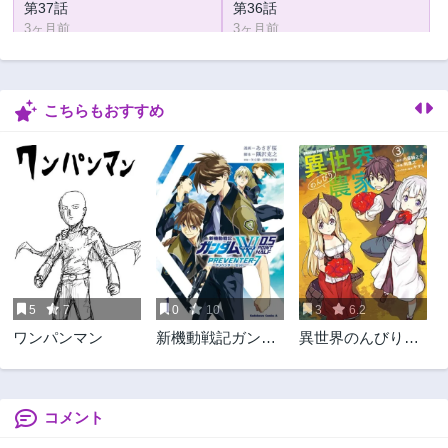
第37話
第36話
3ヶ月前
3ヶ月前
第35話
第34話
3ヶ月前
3ヶ月前
こちらもおすすめ
第33話
第32話
3ヶ月前
3ヶ月前
第31話
第30話
3ヶ月前
3ヶ月前
第29話
第28話
3ヶ月前
3ヶ月前
第27話
第26話
3ヶ月前
3ヶ月前
5
7
0
10
3
6.2
第25話
第24話
ワンパンマン
新機動戦記ガンダ
異世界のんびり農
2年前
2年前
ムW 0.5POINT
家
第23話
第22話
HALF
2年前
2年前
PREVENTER-7
コメント
第21話
第20話
2年前
2年前