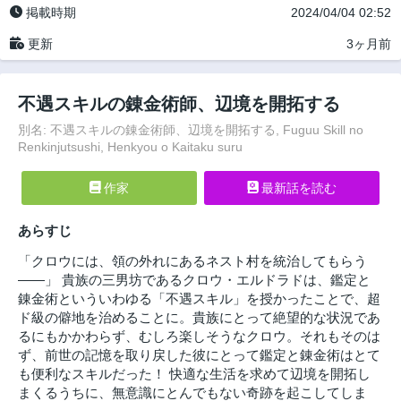
掲載時期
2024/04/04 02:52
更新
3ヶ月前
不遇スキルの錬金術師、辺境を開拓する
別名: 不遇スキルの錬金術師、辺境を開拓する, Fuguu Skill no
Renkinjutsushi, Henkyou o Kaitaku suru
作家
最新話を読む
あらすじ
「クロウには、領の外れにあるネスト村を統治してもらう
――」 貴族の三男坊であるクロウ・エルドラドは、鑑定と
錬金術といういわゆる「不遇スキル」を授かったことで、超
ド級の僻地を治めることに。貴族にとって絶望的な状況であ
るにもかかわらず、むしろ楽しそうなクロウ。それもそのは
ず、前世の記憶を取り戻した彼にとって鑑定と錬金術はとて
も便利なスキルだった！ 快適な生活を求めて辺境を開拓し
まくるうちに、無意識にとんでもない奇跡を起こしてしま