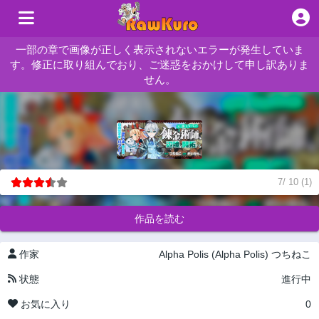
一部の章で画像が正しく表示されないエラーが発生していま
す。修正に取り組んでおり、ご迷惑をおかけして申し訳ありま
せん。
7
/
10
(
1
)
作品を読む
作家
Alpha Polis (Alpha Polis)
つちねこ
状態
進行中
お気に入り
0