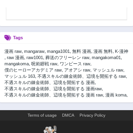
第19話
第18話
2年前
2年前
第17話
第16話
2年前
2年前
Tags
第15話
第14話
2年前
2年前
漫画 raw
,
mangaraw
,
manga1001
,
無料 漫画
,
漫画 無料
,
K-漫神
第13話
第12話
,
raw 漫画
,
raw1001
,
葬送のフリーレン raw
,
mangakoma01
,
2年前
2年前
mangakoma
,
呪術廻戦 raw
,
ワンピース raw
,
僕のヒーローアカデミア raw
,
アオアシ raw
,
マッシュル raw
,
第11話
第10話
マッシュル 163
,
不遇スキルの錬金術師、辺境を開拓する raw
,
2年前
2年前
不遇スキルの錬金術師、辺境を開拓する 漫画
,
第9話
第8話
不遇スキルの錬金術師、辺境を開拓する 漫画raw
,
2年前
2年前
不遇スキルの錬金術師、辺境を開拓する 漫画 raw
,
漫画 koma
,
第7話
第6話
2年前
2年前
Terms of usage
DMCA
Privacy Policy
第5話
第4話
2年前
2年前
第3話
第2話