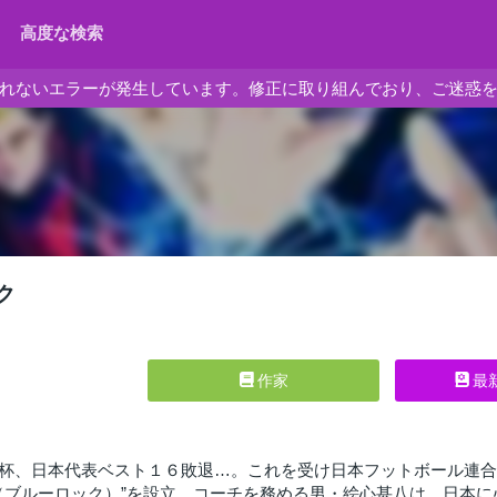
高度な検索
れないエラーが発生しています。修正に取り組んでおり、ご迷惑
ク
作家
最
杯、日本代表ベスト１６敗退…。これを受け日本フットボール連合
（ブルーロック）”を設立。コーチを務める男・絵心甚八は、日本