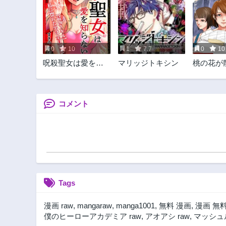
第314.2話
3ヶ月前
第311話
1年前
0
10
1
7.7
0
10
第306話
呪殺聖女は愛を知
マリッジトキシン
桃の花が
1年前
らない
第301話
1年前
コメント
第296話
1年前
291話
2年前
第287話
2年前
Tags
第282話
2年前
漫画 raw
,
mangaraw
,
manga1001
,
無料 漫画
,
漫画 無
第277話
僕のヒーローアカデミア raw
,
アオアシ raw
,
マッシュル
2年前