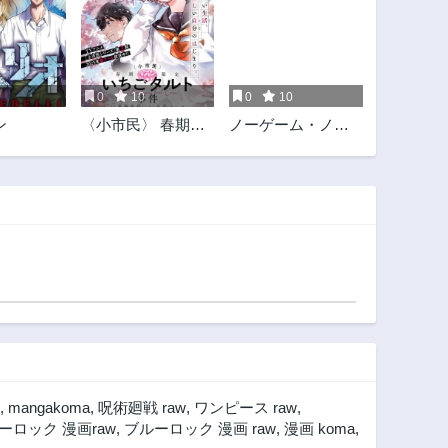
第313話
第312話
1年前
1年前
第308話
第307話
1年前
1年前
0
10
0
10
第303話
第302話
ン
〈小市民〉 春期限
ノーゲーム・ノー
1年前
1年前
定いちごタルト事
ライフ 第二章 東部
第298話
第297話
件
連合編
1年前
1年前
第293話
第292話
1年前
1年前
第288.5話
第288話
2年前
2年前
第284話
第283話
2年前
2年前
第279話
第278話
2年前
2年前
,
mangakoma
,
呪術廻戦 raw
,
ワンピース raw
,
第274話
第273話
ーロック 漫画raw
,
ブルーロック 漫画 raw
,
漫画 koma
,
2年前
2年前