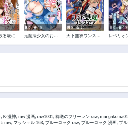
第314.1話
第314話
3ヶ月前
1年前
第310話
第309話
1年前
1年前
0
10
0
10
0
10
第305話
第304話
散る殺に
元魔法少女のお姉
天下無双ワンスモ
レベリオ
1年前
1年前
さんは恋を知りた
ア
第300話
第299話
い
1年前
1年前
第295話
第294話
1年前
1年前
第290話
第289話
2年前
2年前
第286話
第285話
2年前
2年前
第281話
第280話
2年前
2年前
料
,
K-漫神
,
raw 漫画
,
raw1001
,
葬送のフリーレン raw
,
mangakoma01
第276話
第275話
 raw
,
マッシュル 163
,
ブルーロック raw
,
ブルーロック 漫画
,
ブル
2年前
2年前