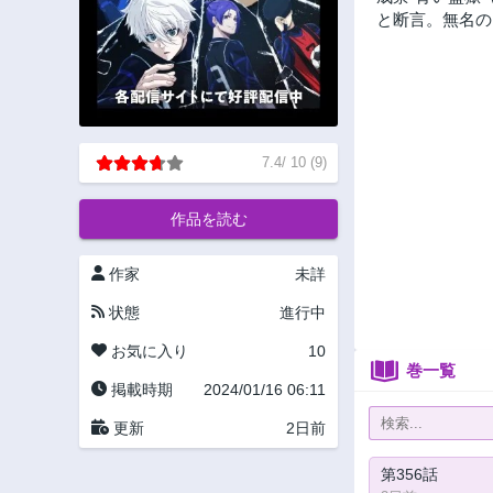
と断言。無名の
7.4
/
10
(
9
)
作品を読む
作家
未詳
状態
進行中
お気に入り
10
巻一覧
掲載時期
2024/01/16 06:11
更新
2日前
第356話