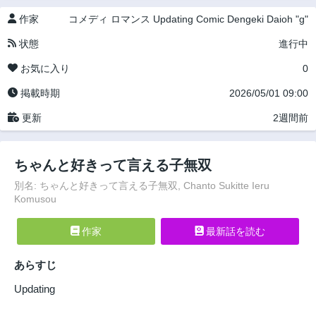
作家
コメディ
ロマンス
Updating
Comic Dengeki Daioh "g"
状態
進行中
お気に入り
0
掲載時期
2026/05/01 09:00
更新
2週間前
ちゃんと好きって言える子無双
別名: ちゃんと好きって言える子無双, Chanto Sukitte Ieru
Komusou
作家
最新話を読む
あらすじ
Updating