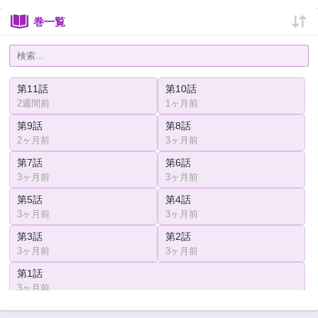
巻一覧
第11話
第10話
2週間前
1ヶ月前
第9話
第8話
2ヶ月前
3ヶ月前
第7話
第6話
3ヶ月前
3ヶ月前
第5話
第4話
3ヶ月前
3ヶ月前
第3話
第2話
3ヶ月前
3ヶ月前
第1話
3ヶ月前