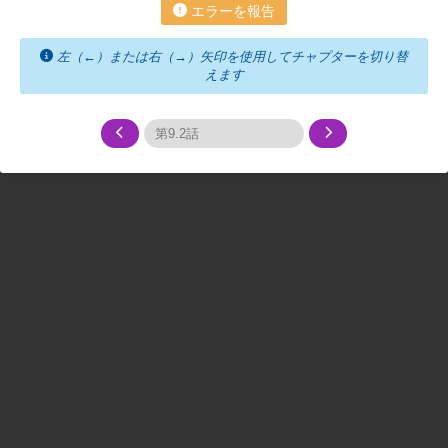
エラーを報告
左（←）または右（→）矢印を使用してチャプターを切り替
えます