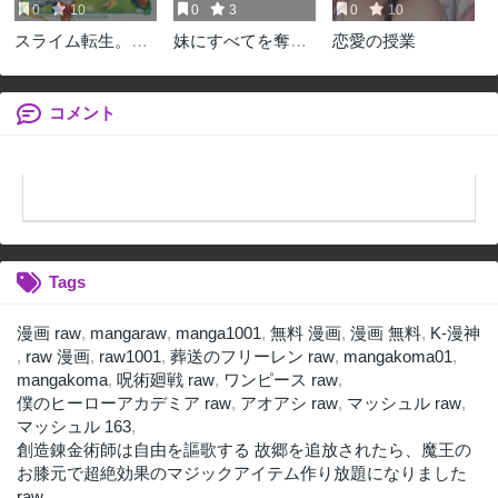
0
10
0
3
0
10
スライム転生。大
妹にすべてを奪わ
恋愛の授業
賢者が養女エルフ
れた令嬢は婚約者
に抱きしめられて
の裏切りを知り回
ます
帰する
コメント
Tags
漫画 raw
,
mangaraw
,
manga1001
,
無料 漫画
,
漫画 無料
,
K-漫神
,
raw 漫画
,
raw1001
,
葬送のフリーレン raw
,
mangakoma01
,
mangakoma
,
呪術廻戦 raw
,
ワンピース raw
,
僕のヒーローアカデミア raw
,
アオアシ raw
,
マッシュル raw
,
マッシュル 163
,
創造錬金術師は自由を謳歌する 故郷を追放されたら、魔王の
お膝元で超絶効果のマジックアイテム作り放題になりました
raw