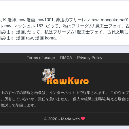
料
,
K-漫神
,
raw 漫画
,
raw1001
,
葬送のフリーレン raw
,
mangakoma01
 raw
,
マッシュル 163
,
だって、私はフリーダム! 魔工士フェイ、古
挑みます 漫画
,
だって、私はフリーダム! 魔工士フェイ、古代文明に挑
ます 漫画 raw
,
漫画 koma
,
Terms of usage
DMCA
Privacy Policy
>
ト上のすべての情報と画像は、インターネット上で収集されます。 このウェ
は、所有していないか、責任を負いません。 個人や組織に影響を与える場合
に検討して削除します。
© 2026 - Made with