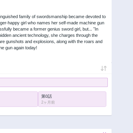
distinguished family of swordsmanship became devoted to
rigger-happy girl who names her self-made machine gun
ully became a former genius sword girl, but... "In
e hidden ancient technology, she charges through the
re gunshots and explosions, along with the roars and
ne gun again today!
第0話
2ヶ月前