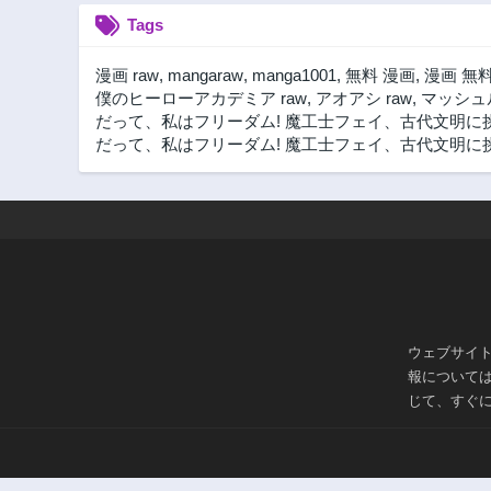
Tags
漫画 raw
,
mangaraw
,
manga1001
,
無料 漫画
,
漫画 無
僕のヒーローアカデミア raw
,
アオアシ raw
,
マッシュル
だって、私はフリーダム! 魔工士フェイ、古代文明に
だって、私はフリーダム! 魔工士フェイ、古代文明に挑み
ウェブサイ
報について
じて、すぐ