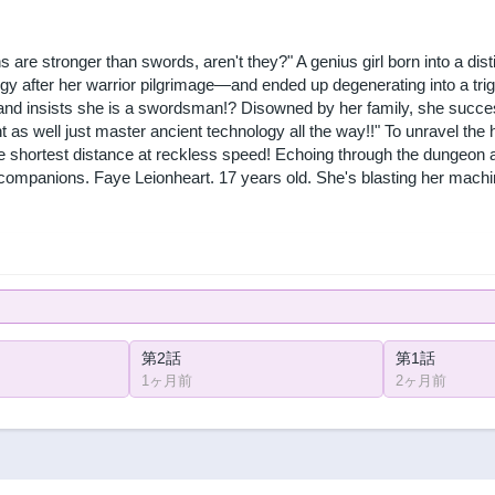
ns are stronger than swords, aren't they?" A genius girl born into a 
ogy after her warrior pilgrimage—and ended up degenerating into a t
nd insists she is a swordsman!? Disowned by her family, she successf
ht as well just master ancient technology all the way!!" To unravel th
e shortest distance at reckless speed! Echoing through the dungeon a
companions. Faye Leionheart. 17 years old. She's blasting her machi
第2話
第1話
1ヶ月前
2ヶ月前