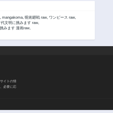
,
mangakoma
,
呪術廻戦 raw
,
ワンピース raw
,
代文明に挑みます raw
,
みます 漫画raw
,
ブサイトの情
は、必要に応