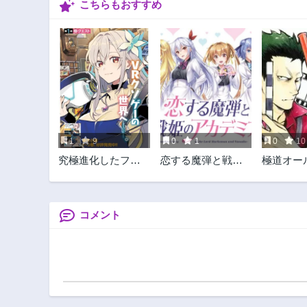
こちらもおすすめ
1
9
0
1
0
10
究極進化したフル
恋する魔弾と戦姫
極道オー
ダイブRPGが現実
のアカデミア ～
よりもクソゲーだ
Another Story of the
ったら
Lord Marksman and
Vanadis～
コメント