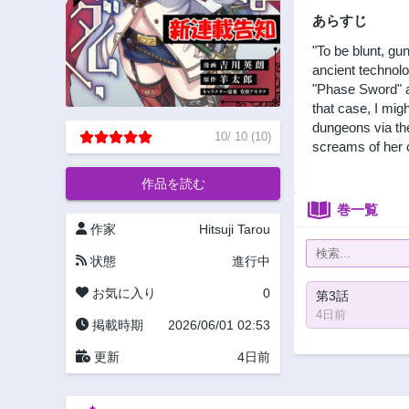
あらすじ
"To be blunt, gu
ancient technol
"Phase Sword" a
that case, I mig
dungeons via th
10
/
10
(
10
)
screams of her 
作品を読む
巻一覧
作家
Hitsuji Tarou
状態
進行中
お気に入り
0
第3話
4日前
掲載時期
2026/06/01 02:53
更新
4日前