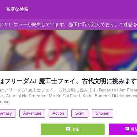
高度な検索
れないエラーが発生しています。修正に取り組んでおり、ご迷惑
はフリーダム! 魔工士フェイ、古代文明に挑みます
リーダム! 魔工士フェイ、古代文明に挑みます, Because I Am Freedom! Magu
Datte, Watashi Ha Freedom! Ma Ko Shi Fue I, Kodai Bummei Ni Idomima
imasu
antasy
Adventure
Action
Sci-fi
Shonen
作家
最