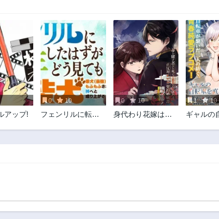
0
10
0
10
1
10
ルアップ!
フェンリルに転生
身代わり花嫁は命
ギャルの
したはずがどう見
を賭して 主君に捧
直したら
ても柴犬柴犬(最強)
ぐ忍びの花
になった俺、もふ
もふされながら神
へと成り上がる