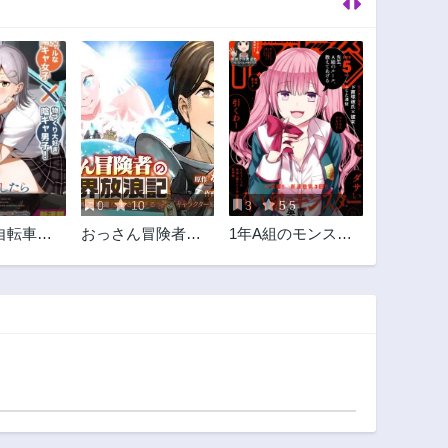
0
10
3
5.5
自転車を
おっさん冒険者の
1年A組のモンスタ
懐かれた
異世界放浪記若返
ー
りスキルで地道に
生き延びる