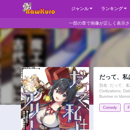
ジャンル
ランキング
一部の章で画像が正しく表示さ
だって、私
別名: だって、私はフ
Civilizations, 
Bunmei ni Idom
Comedy
F