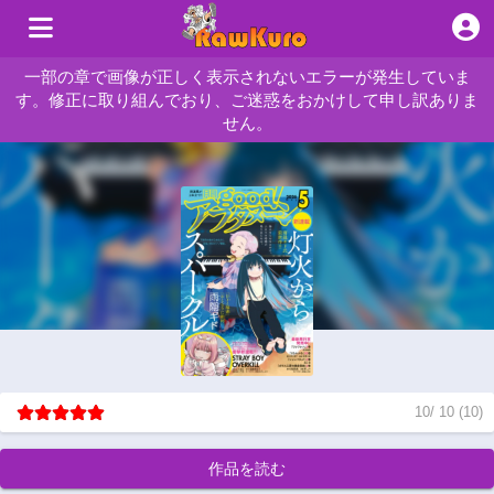
一部の章で画像が正しく表示されないエラーが発生していま
す。修正に取り組んでおり、ご迷惑をおかけして申し訳ありま
せん。
10
/
10
(
10
)
作品を読む