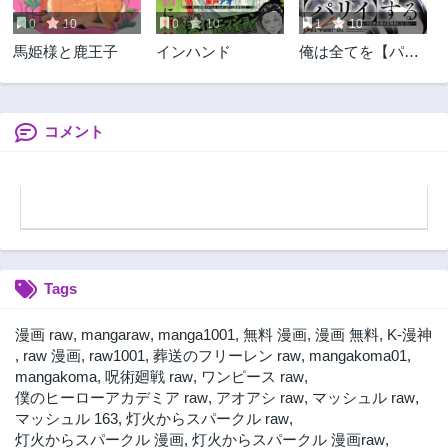
0
10
0
10
1
10
馬姫様と鹿王子
インハンド
俺は全てを【パリ
イ】する ～逆勘違
いの世界最強は冒
険者になりたい～
コメント
Tags
漫画 raw
,
mangaraw
,
manga1001
,
無料 漫画
,
漫画 無料
,
K-漫神
,
raw 漫画
,
raw1001
,
葬送のフリーレン raw
,
mangakoma01
,
mangakoma
,
呪術廻戦 raw
,
ワンピース raw
,
僕のヒーローアカデミア raw
,
アオアシ raw
,
マッシュル raw
,
マッシュル 163
,
灯火からスパークル raw
,
灯火からスパークル 漫画
,
灯火からスパークル 漫画raw
,