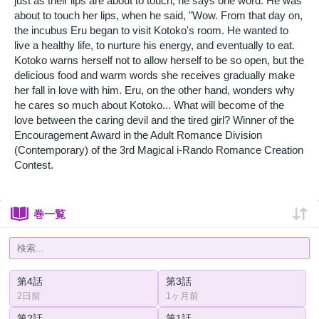
just as their lips are about to touch, he says one word. He was
about to touch her lips, when he said, "Wow. From that day on,
the incubus Eru began to visit Kotoko's room. He wanted to
live a healthy life, to nurture his energy, and eventually to eat.
Kotoko warns herself not to allow herself to be so open, but the
delicious food and warm words she receives gradually make
her fall in love with him. Eru, on the other hand, wonders why
he cares so much about Kotoko... What will become of the
love between the caring devil and the tired girl? Winner of the
Encouragement Award in the Adult Romance Division
(Contemporary) of the 3rd Magical i-Rando Romance Creation
Contest.
巻一覧
第4話
第3話
2日前
1ヶ月前
第2話
第1話