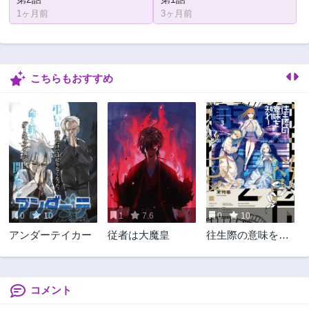
1ヶ月前
3ヶ月前
こちらもおすすめ
0
10
1
7.6
0
10
アンダーテイカー
従者は大魔皇
往生際の意味を知
れ！
コメント