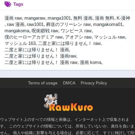
Tags
第43話
第42話
2年前
2年前
漫画 raw
,
mangaraw
,
manga1001
,
無料 漫画
,
漫画 無料
,
K-漫神
第41話
第40話
,
raw 漫画
,
raw1001
,
葬送のフリーレン raw
,
mangakoma01
,
2年前
2年前
mangakoma
,
呪術廻戦 raw
,
ワンピース raw
,
僕のヒーローアカデミア raw
,
アオアシ raw
,
マッシュル raw
,
第39話
第38話
マッシュル 163
,
二度と家には帰りません！ raw
,
2年前
2年前
二度と家には帰りません！ 漫画
,
第37話
第36話
二度と家には帰りません！ 漫画raw
,
2年前
2年前
二度と家には帰りません！ 漫画 raw
,
漫画 koma
,
第35話
第34話
2年前
2年前
Terms of usage
DMCA
Privacy Policy
第33話
第32話
2年前
2年前
第31話
第30話
>
2年前
2年前
第29話
第28話
ウェブサイト上のすべての情報と画像は、インターネット上で収集されま
2年前
2年前
す。 このウェブサイトの情報については、所有していないか、責任を負いま
第27話
第26話
せん。 個人や組織に影響を与える場合は、必要に応じて、すぐに検討して削