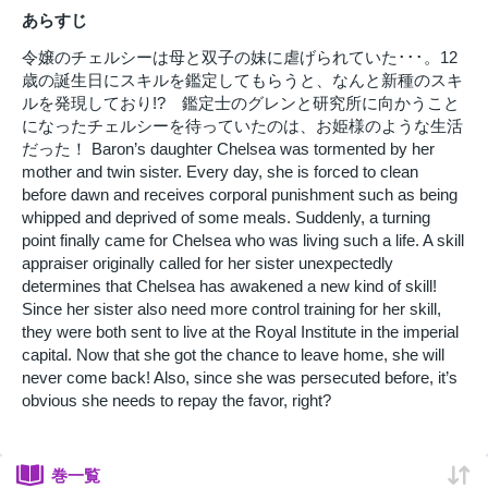
あらすじ
令嬢のチェルシーは母と双子の妹に虐げられていた･･･。12
歳の誕生日にスキルを鑑定してもらうと、なんと新種のスキ
ルを発現しており!? 鑑定士のグレンと研究所に向かうこと
になったチェルシーを待っていたのは、お姫様のような生活
だった！ Baron’s daughter Chelsea was tormented by her
mother and twin sister. Every day, she is forced to clean
before dawn and receives corporal punishment such as being
whipped and deprived of some meals. Suddenly, a turning
point finally came for Chelsea who was living such a life. A skill
appraiser originally called for her sister unexpectedly
determines that Chelsea has awakened a new kind of skill!
Since her sister also need more control training for her skill,
they were both sent to live at the Royal Institute in the imperial
capital. Now that she got the chance to leave home, she will
never come back! Also, since she was persecuted before, it’s
obvious she needs to repay the favor, right?
巻一覧