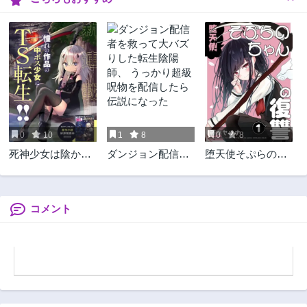
9ヶ月前
11ヶ月前
第58話
第57話
11ヶ月前
1年前
第56話
第55話
1年前
1年前
第54話
第53話
1年前
1年前
0
10
1
8
0
8
第52話
第51話
死神少女は陰から
ダンジョン配信者
堕天使そぷらのち
2年前
2年前
推しを眺めたい ─
を救って大バズり
ゃんの復讐
第50話
第49話
悪役にTS転生した
した転生陰陽師、
2年前
2年前
けど、こっそり原
うっかり超級呪物
作キャラを観察し
を配信したら伝説
コメント
第48話
第47話
に行きます!─
になった
2年前
2年前
第46話
第45.5話
2年前
2年前
第45話
第44話
2年前
2年前