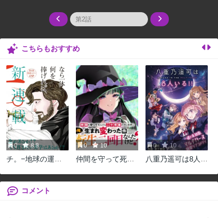
こちらもおすすめ
0
8.8
0
10
0
10
チ。−地球の運動
仲間を守って死ん
八重乃遥可は8人い
について−
だら二十年後の同
る!!
じ世界に生まれ変
わった件……でも
コメント
俺、転生二回目な
んだけど?