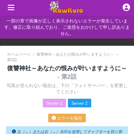
一部の章で画像が正しく表示されないエラーが発生していま
す。修正に取り組んでおり、ご迷惑をおかけして申し訳ありま
せん。
ホームページ
›
復讐神社～あなたの恨みが叶いますように～
›
第2話
復讐神社～あなたの恨みが叶いますように～
- 第2話
写真が見られない場合は、下の「フォトサーバー」を変更し
てください
Server 1
Server 2
エラーを報告
左（←）または右（→）矢印を使用してチャプターを切り替