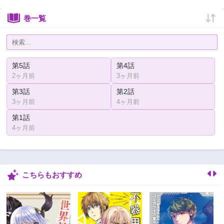
巻一覧
第5話
第4話
2ヶ月前
3ヶ月前
第3話
第2話
3ヶ月前
4ヶ月前
第1話
4ヶ月前
こちらもおすすめ