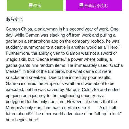
作家
最新話を読む
あらすじ
Gamon Chiba, a salaryman in his second year of work. One
day, while Gamon was slacking off from work and pulling a
gacha on a smartphone app on the company rooftop, he was
suddenly summoned to a castle in another world as a "Hero."
Furthermore, the ability given to Gamon was not a sword or
magic skill, but "Gacha Meister," a power where pulling a
gacha grants him random items. He immediately used "Gacha
Meister" in front of the Emperor, but what came out were
snacks and sneakers. Due to the incredibly poor results,
Gamon incurred the Emperor's wrath and was about to be
executed, but he was saved by Marquis Colorzka and ended
up going on a journey to the neighboring country as a
bodyguard for his only son, Tim. However, it seems that the
Marquis's only son, Tim, has a certain secret—— A difficult
future ahead!? The other-world adventure of an "all-up-to-luck"
hero begins here!!