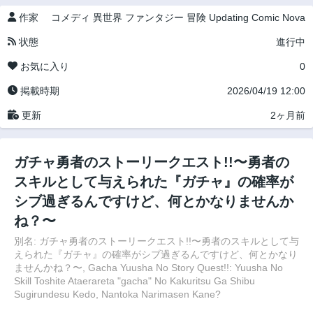
作家
コメディ
異世界
ファンタジー
冒険
Updating
Comic Nova
状態
進行中
お気に入り
0
掲載時期
2026/04/19 12:00
更新
2ヶ月前
ガチャ勇者のストーリークエスト!!〜勇者の
スキルとして与えられた『ガチャ』の確率が
シブ過ぎるんですけど、何とかなりませんか
ね？〜
別名: ガチャ勇者のストーリークエスト!!〜勇者のスキルとして与
えられた『ガチャ』の確率がシブ過ぎるんですけど、何とかなり
ませんかね？〜, Gacha Yuusha No Story Quest!!: Yuusha No
Skill Toshite Ataerareta "gacha" No Kakuritsu Ga Shibu
Sugirundesu Kedo, Nantoka Narimasen Kane?