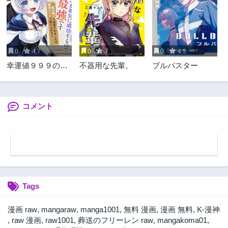
0
4.7
0
7
0
4.5
幸運値９９９の
不器用な先輩。
ブルバスター
私、【即死魔法】
が絶対に成功する
ので世界最強です
～魔力値１で追放
コメント
されましたが、確
率チートで成り上
がる～
Tags
漫画 raw
,
mangaraw
,
manga1001
,
無料 漫画
,
漫画 無料
,
K-漫神
,
raw 漫画
,
raw1001
,
葬送のフリーレン raw
,
mangakoma01
,