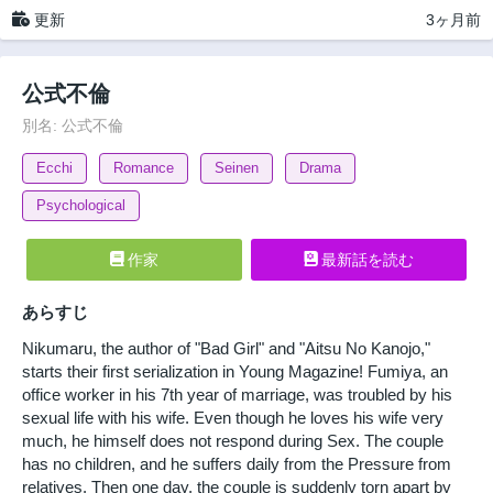
更新
3ヶ月前
公式不倫
別名: 公式不倫
Ecchi
Romance
Seinen
Drama
Psychological
作家
最新話を読む
あらすじ
Nikumaru, the author of "Bad Girl" and "Aitsu No Kanojo,"
starts their first serialization in Young Magazine! Fumiya, an
office worker in his 7th year of marriage, was troubled by his
sexual life with his wife. Even though he loves his wife very
much, he himself does not respond during Sex. The couple
has no children, and he suffers daily from the Pressure from
relatives. Then one day, the couple is suddenly torn apart by