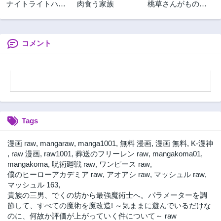
ナイトライトハウ
肉食う家族
桃草さんがものぐ
ンズ
さすぎる!!
コメント
Tags
漫画 raw
,
mangaraw
,
manga1001
,
無料 漫画
,
漫画 無料
,
K-漫神
,
raw 漫画
,
raw1001
,
葬送のフリーレン raw
,
mangakoma01
,
mangakoma
,
呪術廻戦 raw
,
ワンピース raw
,
僕のヒーローアカデミア raw
,
アオアシ raw
,
マッシュル raw
,
マッシュル 163
,
貴族の三男、でくの坊から最強魔術士へ。パラメーターを調
節して、すべての魔術を魔改造! ～気ままに遊んでいるだけな
のに、何故か評価が上がっていく件について～ raw