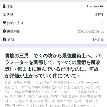
作家
Hagiura Aki
状態
進行中
お気に入り
0
掲載時期
2026/06/11 07:53
更新
1ヶ月前
貴族の三男、でくの坊から最強魔術士へ。パ
ラメーターを調節して、すべての魔術を魔改
造! ～気ままに遊んでいるだけなのに、何故
か評価が上がっていく件について～
別名: 貴族の三男、でくの坊から最強魔術士へ。パラメーターを
調節して、すべての魔術を魔改造! ～気ままに遊んでいるだけな
のに、何故か評価が上がっていく件について～, 귀족의 셋째 아
들, 멍청이에서 최강 마술사로. 파라미터를 조절해 모든 마술을 마
개조! ~마음대로 놀고 있을 뿐인데, 어째서인지 평가가 올라가는
건에 대하여~, The Noble's Third Son, From a Dummy to the