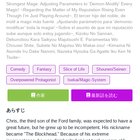
Strongest Mage. Adjusting Parameters to 'Demon-Modify' Every
Magic! ~Regarding the Matter of My Reputation Rising Even
Though I'm Just Playing Around~, El tercer hijo del noble, de
inútil a mago más fuerte. ¡Ajustando parámetros para 'demonio-
modificar' toda la magia! ~Sobre el asunto de que mi reputación
sube aunque solo estoy jugando~, Kizoku No Sannan,
Dekunobou Kara Saikyou Majutsushi E. Parameetaa Wo
Chousei Shite, Subete No Majutsu Wo Makai-zou! ~Kimama Ni
Asonde Iru Dake Nanoni, Nazeka Hyouka Ga Agatte Iku Ken Ni
Tsuite~
Comedy
Fantasy
Slice of Life
Shounen/Seinen
Overpowered Protagonist
Isekai/Magic-System
作家
最新話を読む
あらすじ
Chris, the third son of the Ford family, was expected to have a
great future, but he grew up to be incompetent. His nickname
became "The Blockhead." Because of his extreme