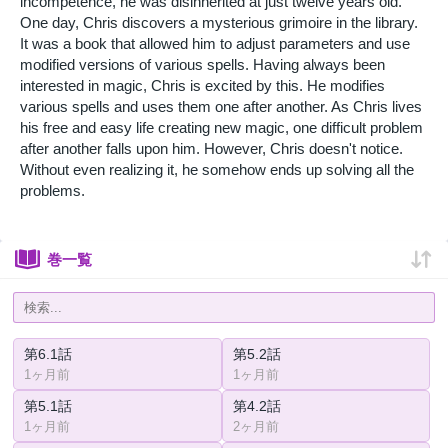
incompetence, he was disinherited at just twelve years old.
One day, Chris discovers a mysterious grimoire in the library.
It was a book that allowed him to adjust parameters and use
modified versions of various spells. Having always been
interested in magic, Chris is excited by this. He modifies
various spells and uses them one after another. As Chris lives
his free and easy life creating new magic, one difficult problem
after another falls upon him. However, Chris doesn't notice.
Without even realizing it, he somehow ends up solving all the
problems.
巻一覧
第6.1話
第5.2話
1ヶ月前
1ヶ月前
第5.1話
第4.2話
1ヶ月前
2ヶ月前