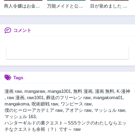
商人令嬢はお金の
万能メイドと公爵
目が覚めました ～
力で無双する
様の楽しい日々
奪われた婚約者は
@COMIC
きっぱりと捨てま
した～
コメント
Tags
漫画 raw
,
mangaraw
,
manga1001
,
無料 漫画
,
漫画 無料
,
K-漫神
,
raw 漫画
,
raw1001
,
葬送のフリーレン raw
,
mangakoma01
,
mangakoma
,
呪術廻戦 raw
,
ワンピース raw
,
僕のヒーローアカデミア raw
,
アオアシ raw
,
マッシュル raw
,
マッシュル 163
,
ハンターギルドの裏クエスト～SSSランクのわたしならエッ
チなクエストも余裕（？）です～ raw