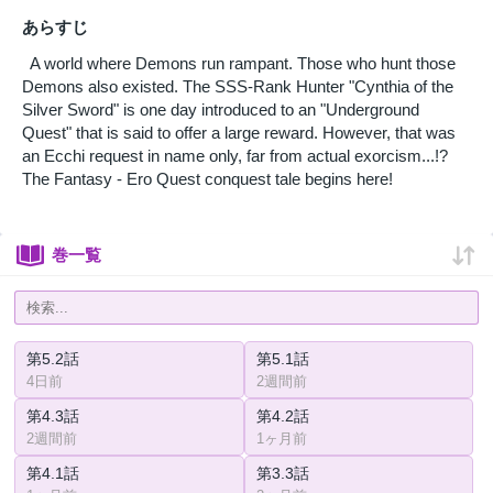
あらすじ
A world where Demons run rampant. Those who hunt those
Demons also existed. The SSS-Rank Hunter "Cynthia of the
Silver Sword" is one day introduced to an "Underground
Quest" that is said to offer a large reward. However, that was
an Ecchi request in name only, far from actual exorcism...!?
The Fantasy - Ero Quest conquest tale begins here!
巻一覧
第5.2話
第5.1話
4日前
2週間前
第4.3話
第4.2話
2週間前
1ヶ月前
第4.1話
第3.3話