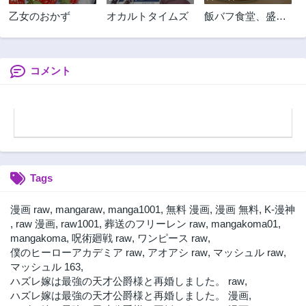
乙女のおかず
オカルトタイムズ
飯バフ食堂、盛況
なり～「おっさん
は邪魔だ!」と追放
された付与術師、
特技を生かして田
コメント
舎で食堂を開くも
英雄御用達となる
～@COMIC
Tags
漫画 raw
,
mangaraw
,
manga1001
,
無料 漫画
,
漫画 無料
,
K-漫神
,
raw 漫画
,
raw1001
,
葬送のフリーレン raw
,
mangakoma01
,
mangakoma
,
呪術廻戦 raw
,
ワンピース raw
,
僕のヒーローアカデミア raw
,
アオアシ raw
,
マッシュル raw
,
マッシュル 163
,
ハズレ嫁は最強の天才公爵様と再婚しました。 raw
,
ハズレ嫁は最強の天才公爵様と再婚しました。 漫画
,