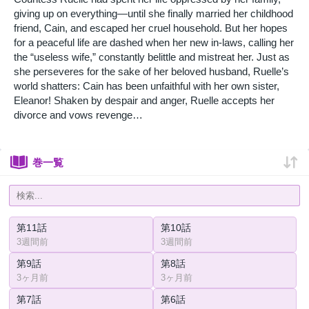
giving up on everything—until she finally married her childhood
friend, Cain, and escaped her cruel household. But her hopes
for a peaceful life are dashed when her new in-laws, calling her
the “useless wife,” constantly belittle and mistreat her. Just as
she perseveres for the sake of her beloved husband, Ruelle’s
world shatters: Cain has been unfaithful with her own sister,
Eleanor! Shaken by despair and anger, Ruelle accepts her
divorce and vows revenge…
巻一覧
第11話
第10話
3週間前
3週間前
第9話
第8話
3ヶ月前
3ヶ月前
第7話
第6話