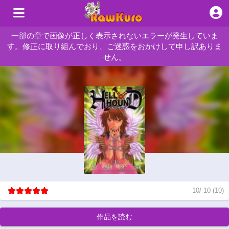
一部の章で画像が正しく表示されないエラーが発生していま
す。修正に取り組んでおり、ご迷惑をおかけして申し訳ありま
せん。
10
/
10
(
10
)
作品を読む