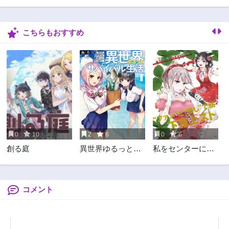
こちらもおすすめ
0
10
2
6
0
6
創る庭
異世界ゆるっとサ
私をセンターにす
バイバル生活 ～学
ると誓いますか？
校の皆と異世界の
無人島に転移した
けど俺だけ楽勝で
コメント
す～