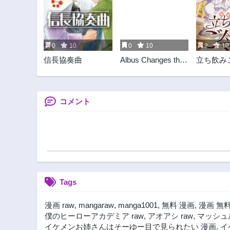
0
10
0
10
2
10
信長協奏曲
Albus Changes the
立ち飲み
World 廻天のアルバ
ス
コメント
Tags
漫画 raw
,
mangaraw
,
manga1001
,
無料 漫画
,
漫画 無
僕のヒーローアカデミア raw
,
アオアシ raw
,
マッシュル
イケメンお姉さんはそーゆー目で見られたい 漫画
,
イ