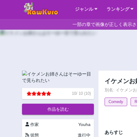
ジャンル
ランキング
一部の章で画像が正しく表示さ
イケメンお
別名: イケメン
10
/
10
(
10
)
Comedy
R
作品を読む
作家
Youha
あらすじ
状態
進行中