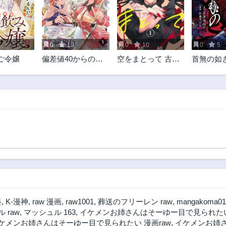
0
10
0
10
0
5
ご令嬢
偏差値40からの
空をまとって 古味
首無の如
【勇者受験】～毒
慎也
の
親だった私が異世
界で息子を勇者の
名門校に合格させ
ます～
料
,
K-漫神
,
raw 漫画
,
raw1001
,
葬送のフリーレン raw
,
mangakoma01
 raw
,
マッシュル 163
,
イケメンお姉さんはそーゆー目で見られたい 
ケメンお姉さんはそーゆー目で見られたい 漫画raw
,
イケメンお姉さ