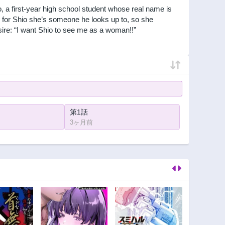
 a first-year high school student whose real name is
d for Shio she’s someone he looks up to, so she
esire: “I want Shio to see me as a woman!!”
第1話
3ヶ月前