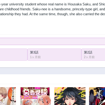
t-year university student whose real name is Housaka Saku, and Shio,
re childhood friends. Saku-nee is a handsome, princely-type girl, an
lationship they had. At the same time, though, she also carried the d
第3話
第2話
1ヶ月前
2ヶ月前