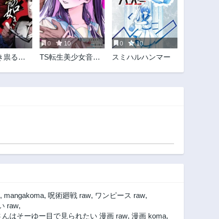
0
10
0
10
き祟るも
TS転生美少女音虎
スミハルハンマー
玲子は寝取られた
い
,
mangakoma
,
呪術廻戦 raw
,
ワンピース raw
,
raw
,
んはそーゆー目で見られたい 漫画 raw
,
漫画 koma
,